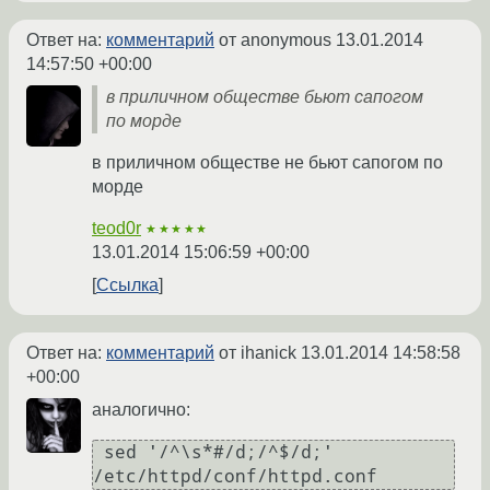
Ответ на:
комментарий
от anonymous
13.01.2014
14:57:50 +00:00
в приличном обществе бьют сапогом
по морде
в приличном обществе не бьют сапогом по
морде
teod0r
★★★★★
13.01.2014 15:06:59 +00:00
Ссылка
Ответ на:
комментарий
от ihanick
13.01.2014 14:58:58
+00:00
аналогично:
 sed '/^\s*#/d;/^$/d;' 
/etc/httpd/conf/httpd.conf 