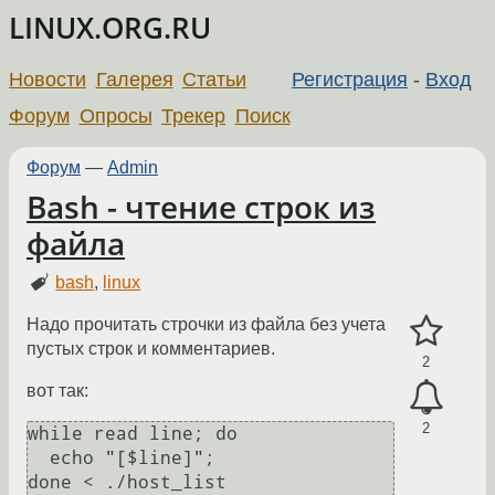
LINUX.ORG.RU
Новости
Галерея
Статьи
Регистрация
-
Вход
Форум
Опросы
Трекер
Поиск
Форум
—
Admin
Bash - чтение строк из
файла
bash
,
linux
Надо прочитать строчки из файла без учета
пустых строк и комментариев.
2
вот так:
2
while read line; do

  echo "[$line]";

done < ./host_list