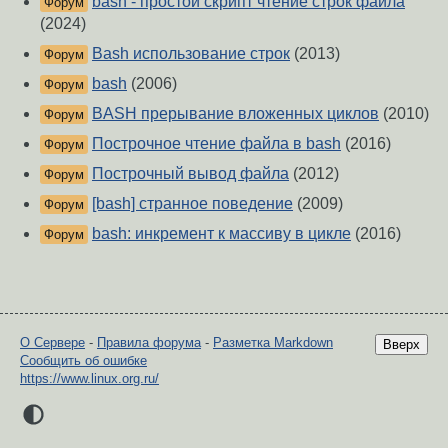
bash - простой скрипт чтение строк файла
Форум
(2024)
Bash использование строк
(2013)
Форум
bash
(2006)
Форум
BASH прерывание вложенных циклов
(2010)
Форум
Построчное чтение файла в bash
(2016)
Форум
Построчный вывод файла
(2012)
Форум
[bash] странное поведение
(2009)
Форум
bash: инкремент к массиву в цикле
(2016)
Форум
О Сервере
-
Правила форума
-
Разметка Markdown
Вверх
Сообщить об ошибке
https://www.linux.org.ru/