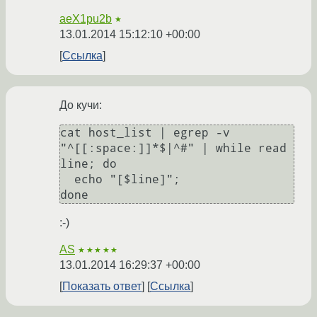
aeX1pu2b
★
13.01.2014 15:12:10 +00:00
Ссылка
До кучи:
cat host_list | egrep -v 
"^[[:space:]]*$|^#" | while read 
line; do

  echo "[$line]";

done
:-)
AS
★★★★★
13.01.2014 16:29:37 +00:00
Показать ответ
Ссылка