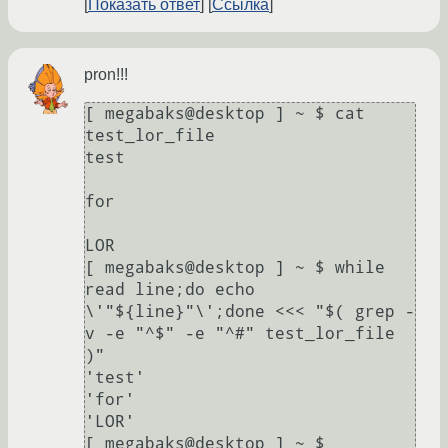
Показать ответ
Ссылка
pron!!!
[ megabaks@desktop ] ~ $ cat 
test_lor_file 

test

for

LOR

[ megabaks@desktop ] ~ $ while 
read line;do echo 
\'"${line}"\';done <<< "$( grep -
v -e "^$" -e "^#" test_lor_file 
)"

'test'

'for'

'LOR'

[ megabaks@desktop ] ~ $