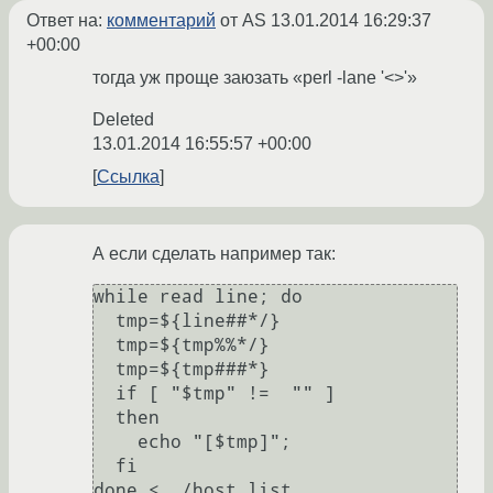
Ответ на:
комментарий
от AS
13.01.2014 16:29:37
+00:00
тогда уж проще заюзать «perl -lane '<>'»
Deleted
13.01.2014 16:55:57 +00:00
Ссылка
А если сделать например так:
while read line; do

  tmp=${line##*/}

  tmp=${tmp%%*/}

  tmp=${tmp###*}

  if [ "$tmp" !=  "" ]

  then

    echo "[$tmp]";

  fi

done < ./host_list