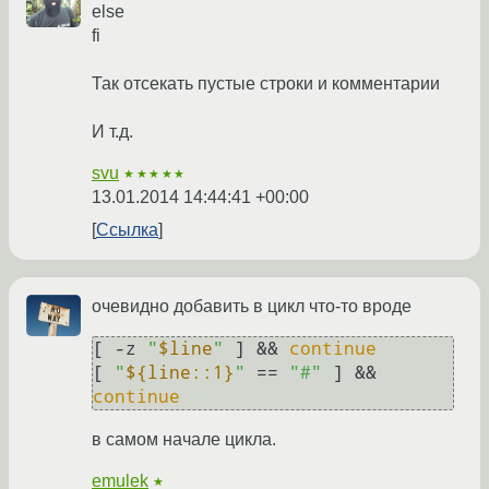
else
fi
Так отсекать пустые строки и комментарии
И т.д.
svu
★★★★★
13.01.2014 14:44:41 +00:00
Ссылка
очевидно добавить в цикл что-то вроде
[ -z 
"
$line
"
 ] && 
continue
[ 
"
${line::1}
"
 == 
"#"
 ] && 
continue
в самом начале цикла.
emulek
★