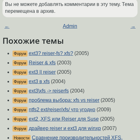
Вы не можете добавлять комментарии в эту тему. Тема
перемещена в архив.
←
Admin
→
Похожие темы
ext3? reiser-fs? xfs?
(2005)
Форум
Reiser & xfs
(2003)
Форум
ext3 || reiser
(2005)
Форум
ext3 в xfs
(2004)
Форум
ext3\xfs -> reiserfs
(2004)
Форум
проблема выбора: xfs vs reiser
(2005)
Форум
ntfs2 ext/reiser/xfs/ что угодно
(2009)
Форум
ext2 ,XFS или Reiser для Suse
(2005)
Форум
драйвер reiser и ext3 для winxp
(2007)
Форум
Сравнение производительностей XFS,
Новости