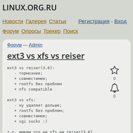
LINUX.ORG.RU
Новости
Галерея
Статьи
Регистрация
-
Вход
Форум
Опросы
Трекер
Поиск
Форум
—
Admin
ext3 vs xfs vs reiser
ext3 vs reiser(3.6):

   - тормознее;

   + совместимее;

0
   + rootfs без проблем

   + nfs compatible

0
ext3 vs xfs:

   - ну удаляет дольше;

   + rootfs без проблем;

   + совместимее;

   + sgi sucks :)

т.о. имеем что ни xfs ни reiser(3.6) 