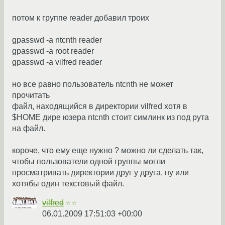
потом к группе reader добавил троих
gpasswd -a ntcnth reader
gpasswd -a root reader
gpasswd -a vilfred reader
но все равно пользователь ntcnth не может
прочитать
файл, находящийся в директории vilfred хотя в
$HOME дире юзера ntcnth стоит симлинк из под рута
на файл.
короче, что ему еще нужно ? можно ли сделать так,
чтобы пользователи одной группы могли
просматривать директории друг у друга, ну или
хотябы один текстовый файл.
vilfred
☆☆
06.01.2009 17:51:03 +00:00