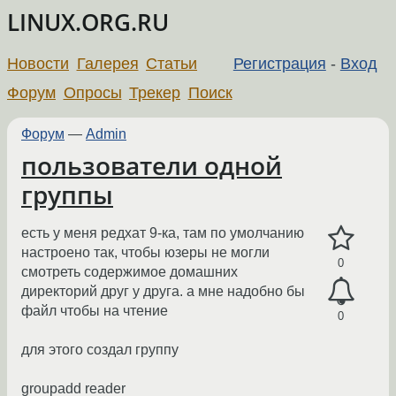
LINUX.ORG.RU
Новости
Галерея
Статьи
Регистрация
-
Вход
Форум
Опросы
Трекер
Поиск
Форум
—
Admin
пользователи одной
группы
есть у меня редхат 9-ка, там по умолчанию
настроено так, чтобы юзеры не могли
0
смотреть содержимое домашних
директорий друг у друга. а мне надобно бы
файл чтобы на чтение
0
для этого создал группу
groupadd reader