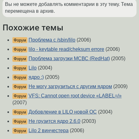
Вы не можете добавлять комментарии в эту тему. Тема
перемещена в архив.
Похожие темы
Проблема с /sbin/lilo
(2006)
Форум
lilo - keytable read/cheksum errore
(2006)
Форум
Проблема загрузки МСВС (RedHat)
(2005)
Форум
Lilo
(2004)
Форум
ядро :)
(2005)
Форум
Не могу загрузиться с другим ядром
(2009)
Форум
VFS: Cannot open root device «LABEL=/»
Форум
(2007)
Добовление в LILO новой ОС
(2004)
Форум
Нe грузится ядро 2.6.0
(2003)
Форум
Lilo 2 винчестера
(2006)
Форум