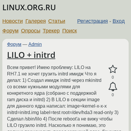
LINUX.ORG.RU
Новости
Галерея
Статьи
Регистрация
-
Вход
Форум
Опросы
Трекер
Поиск
Форум
—
Admin
LILO + initrd
Всем привет! Имею проблему: LILO на
RH7.1 не хочет грузить initrd имидж Что я
0
делал: 1) Создал имидж initrd через mkinitrd
со всеми нужными модулями для
конкретного ядра (собрано с поддержкой
0
ram диска и initrd) 2) В LILO в секции image
для данного ядра написал: image=kernel-x-x-x
initrd=initrd.img label=test root=/dev/hda3 read-only 3)
Сделал /sbin/lilo 4) После reboot'а не вижу чтобы
LILO грузило initrd. Насколько я понимаю, это