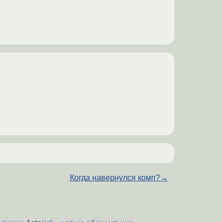
Когда навернулся комп?
→