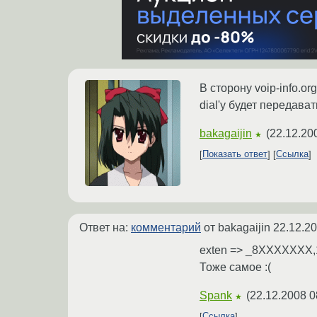
В сторону voip-info.
dial'у будет передава
bakagaijin
(
22.12.20
★
Показать ответ
Ссылка
Ответ на:
комментарий
от bakagaijin
22.12.20
exten => _8XXXXXXX,1
Тоже самое :(
Spank
(
22.12.2008 0
★
Ссылка