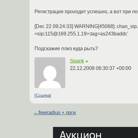
Регистрация проходит успешно, а вот при поп
[Dec 22 09:24:33] WARNING[45068]: chan_sip.c
<sip:115@169.255.1.19>;tag=as243baddc'
Подскажие плиз куда рыть?
Spank
★
22.12.2008 06:30:37 +00:00
Ссылка
←
freeradius + логи