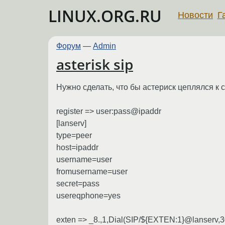
LINUX.ORG.RU
Новости
Г
Форум
—
Admin
asterisk sip
Нужно сделать, что бы астериск цеплялся к 
register => user:pass@ipaddr
[lanserv]
type=peer
host=ipaddr
username=user
fromusername=user
secret=pass
usereqphone=yes
exten => _8.,1,Dial(SIP/${EXTEN:1}@lanserv,30