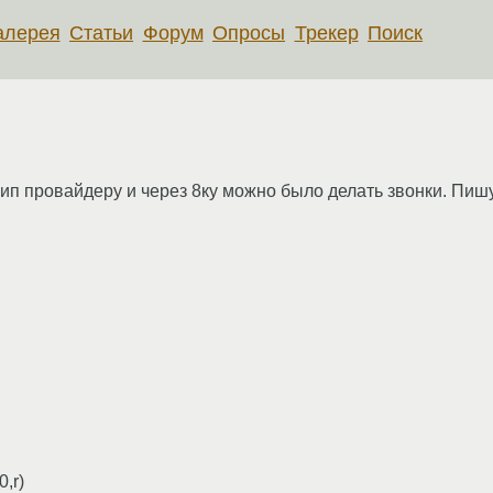
алерея
Статьи
Форум
Опросы
Трекер
Поиск
сип провайдеру и через 8ку можно было делать звонки. Пишу
,r)