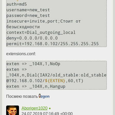
auth=md5

username=new_test

password=new_test

insecure=invite,port;Стоит от 
безысходности

context=Dial_outgoing_local

deny=0.0.0.0/0.0.0.0

extensions.conf:
exten => _104X,1,NoOp     

exten => 
_104X,n,Dial(IAX2/old_stable:old_stable
@192.168.0.102/
${EXTEN}
,60,tT)

Посмею позвать
zgen
Aborigen1020
★
24.07.2019 07:16:49 +00:00