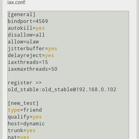
iax.conf:
[general]

bindport=4569

autokill=
yes
disallow=all

allow=ulaw

jitterbuffer=
yes
delayreject=
yes
iaxthreads=15

iaxmaxthreads=50

register => 
old_stable:old_stable@192.168.0.102

type
=friend

qualify=
yes
host=dynamic

trunk=
yes
nat=
yes