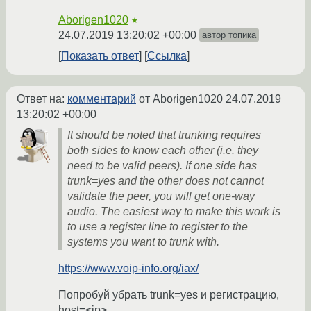
Aborigen1020
★
24.07.2019 13:20:02 +00:00
автор топика
Показать ответ
Ссылка
Ответ на:
комментарий
от Aborigen1020
24.07.2019
13:20:02 +00:00
It should be noted that trunking requires
both sides to know each other (i.e. they
need to be valid peers). If one side has
trunk=yes and the other does not cannot
validate the peer, you will get one-way
audio. The easiest way to make this work is
to use a register line to register to the
systems you want to trunk with.
https://www.voip-info.org/iax/
Попробуй убрать trunk=yes и регистрацию,
host=<ip>