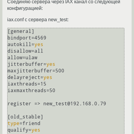
Соединяю сервера через IAX канал со следующей
конфигурацией:
iax.conf с сервера new_test:
[general]

bindport=4569

autokill=
yes
disallow=all

allow=ulaw

jitterbuffer=
yes
maxjitterbuffer=500

delayreject=
yes
iaxthreads=15

iaxmaxthreads=50

register => new_test@192.168.0.79

type
=friend

qualify=
yes