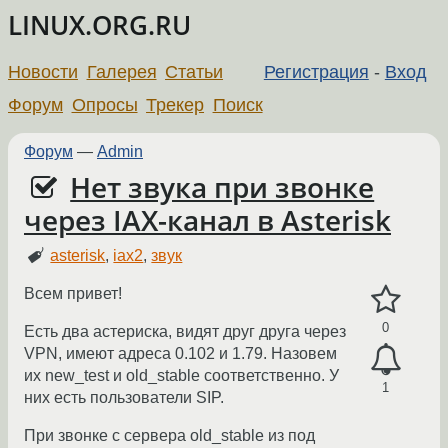
LINUX.ORG.RU
Новости
Галерея
Статьи
Регистрация
-
Вход
Форум
Опросы
Трекер
Поиск
Форум
—
Admin
Нет звука при звонке
через IAX-канал в Asterisk
asterisk
,
iax2
,
звук
Всем привет!
0
Есть два астериска, видят друг друга через
VPN, имеют адреса 0.102 и 1.79. Назовем
их new_test и old_stable соответственно. У
1
них есть пользователи SIP.
При звонке с сервера old_stable из под