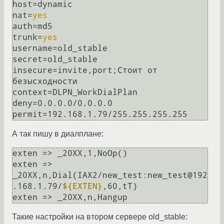
host=dynamic

nat=
yes
auth=md5

trunk=
yes
username=old_stable

secret=old_stable

insecure=invite,port;Стоит от 
безысходности

context=DLPN_WorkDialPlan

deny=0.0.0.0/0.0.0.0

А так пишу в диалплане:
exten => _20XX,1,NoOp()

exten => 
_20XX,n,Dial(IAX2/new_test:new_test@192
.168.1.79/
${EXTEN}
,60,tT)

Такие настройки на втором сервере old_stable: