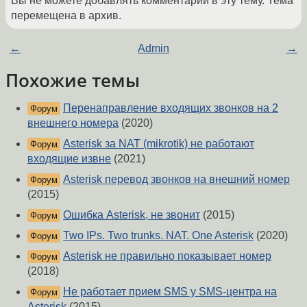
Вы не можете добавлять комментарии в эту тему. Тема
перемещена в архив.
←
Admin
→
Похожие темы
Перенаправление входящих звонков на 2
Форум
внешнего номера
(2020)
Asterisk за NAT (mikrotik) не работают
Форум
входящие извне
(2021)
Asterisk перевод звонков на внешний номер
Форум
(2015)
Ошибка Asterisk, не звонит
(2015)
Форум
Two IPs. Two trunks. NAT. One Asterisk
(2020)
Форум
Asterisk не правильно показывает номер
Форум
(2018)
Не работает прием SMS у SMS-центра на
Форум
Asterisk
(2015)