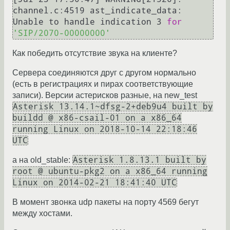
channel.c:4519 ast_indicate_data: 
Unable to handle indication 3 
for
'SIP/2070-00000000'
Как победить отсутствие звука на клиенте?
Сервера соединяются друг с другом нормально
(есть в регистрациях и пирах соответствующие
записи). Версии астерисков разные, на new_test
Asterisk 13.14.1~dfsg-2+deb9u4 built by
buildd @ x86-csail-01 on a x86_64
running Linux on 2018-10-14 22:18:46
UTC
Asterisk 1.8.13.1 built by
а на old_stable:
root @ ubuntu-pkg2 on a x86_64 running
Linux on 2014-02-21 18:41:40 UTC
В момент звонка udp пакеты на порту 4569 бегут
между хостами.