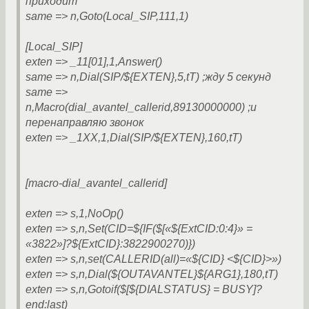
приходит
same => n,Goto(Local_SIP,111,1)
[Local_SIP]
exten => _11[01],1,Answer()
same => n,Dial(SIP/${EXTEN},5,tT) ;жду 5 секунд
same =>
n,Macro(dial_avantel_callerid,89130000000) ;и
перенаправляю звонок
exten => _1XX,1,Dial(SIP/${EXTEN},160,tT)
[macro-dial_avantel_callerid]
exten => s,1,NoOp()
exten => s,n,Set(CID=${IF($[«${ExtCID:0:4}» =
«3822»]?${ExtCID}:3822900270)})
exten => s,n,set(CALLERID(all)=«${CID} <${CID}>»)
exten => s,n,Dial(${OUTAVANTEL}${ARG1},180,tT)
exten => s,n,Gotoif($[${DIALSTATUS} = BUSY]?
end:last)