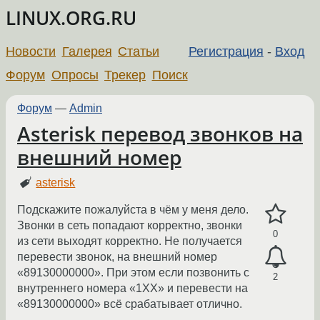
LINUX.ORG.RU
Новости
Галерея
Статьи
Регистрация
-
Вход
Форум
Опросы
Трекер
Поиск
Форум
—
Admin
Asterisk перевод звонков на
внешний номер
asterisk
Подскажите пожалуйста в чём у меня дело.
Звонки в сеть попадают корректно, звонки
0
из сети выходят корректно. Не получается
перевести звонок, на внешний номер
«89130000000». При этом если позвонить с
2
внутреннего номера «1XX» и перевести на
«89130000000» всё срабатывает отлично.