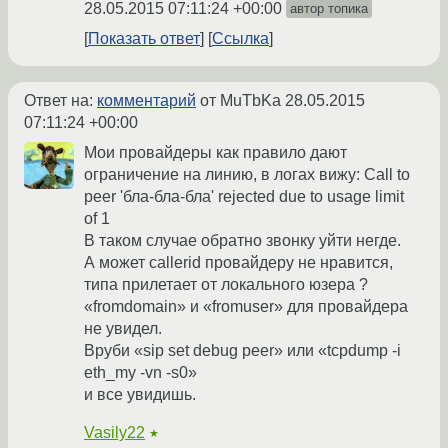
28.05.2015 07:11:24 +00:00
автор топика
Показать ответ
Ссылка
Ответ на:
комментарий
от MuTbKa
28.05.2015
07:11:24 +00:00
Мои провайдеры как правило дают
ограничение на линию, в логах вижу: Call to
peer 'бла-бла-бла' rejected due to usage limit
of 1
В таком случае обратно звонку уйти негде.
А может callerid провайдеру не нравится,
типа прилетает от локального юзера ?
«fromdomain» и «fromuser» для провайдера
не увидел.
Вруби «sip set debug peer» или «tcpdump -i
eth_my -vn -s0»
и все увидишь.
Vasily22
★