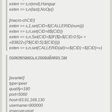
exten => s,n(end),Hangup
exten => s,n(last),NoOp()
[macro-chCID]
exten => s,1,set(CID=${CALLERID(num)})
exten => s,n,set(CID=8${CID})
exten => s,n,Set(CID=${IF($[«${CID:0:5}» =
«83822»]?${CID:5}:${CID})})
exten => s,n,set(CALLERID(all)=«${CID} <${CID}>»)
подключаюсь к провайдеру так
[avantel]
type=peer
qualify=180
port=5060
host=93.91.169.130
username=900000
insecure=port