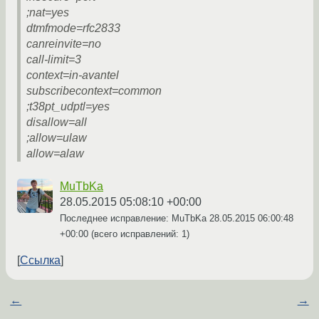
;nat=yes
dtmfmode=rfc2833
canreinvite=no
call-limit=3
context=in-avantel
subscribecontext=common
;t38pt_udptl=yes
disallow=all
;allow=ulaw
allow=alaw
MuTbKa
28.05.2015 05:08:10 +00:00
Последнее исправление: MuTbKa
28.05.2015 06:00:48
+00:00
(всего исправлений: 1)
Ссылка
←
→