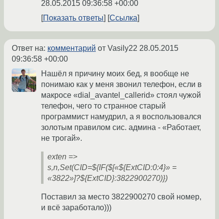
28.05.2015 09:36:58 +00:00
Показать ответы
Ссылка
Ответ на:
комментарий
от Vasily22
28.05.2015
09:36:58 +00:00
Нашёл я причину моих бед, я вообще не
понимаю как у меня звонил телефон, если в
макросе «dial_avantel_callerid» стоял чужой
телефон, чего то странное старый
программист намудрил, а я воспользовался
золотым правилом сис. админа - «Работает,
не трогай».
exten =>
s,n,Set(CID=${IF($[«${ExtCID:0:4}» =
«3822»]?${ExtCID}:3822900270)})
Поставил за место 3822900270 свой номер,
и всё заработало)))