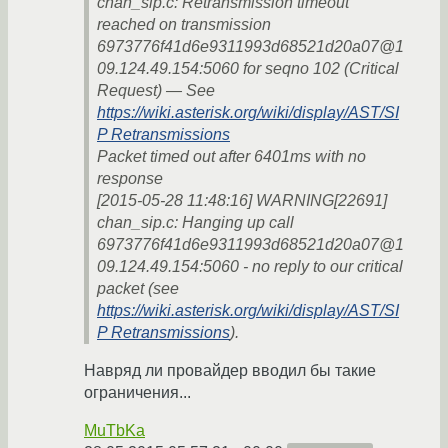
chan_sip.c: Retransmission timeout
reached on transmission
6973776f41d6e9311993d68521d20a07@1
09.124.49.154:5060 for seqno 102 (Critical
Request) — See
https://wiki.asterisk.org/wiki/display/AST/SI
P Retransmissions
Packet timed out after 6401ms with no
response
[2015-05-28 11:48:16] WARNING[22691]
chan_sip.c: Hanging up call
6973776f41d6e9311993d68521d20a07@1
09.124.49.154:5060 - no reply to our critical
packet (see
https://wiki.asterisk.org/wiki/display/AST/SI
P Retransmissions
).
Навряд ли провайдер вводил бы такие
ограничения...
MuTbKa