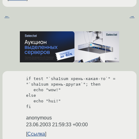
←
→
if test "`sha1sum хрень-какая-то`" = 
"`sha1sum хрень-другая`"; then

   echo "wow!"

else

   echo "hui!"

fi
anonymous
23.06.2003 21:59:33 +00:00
Ссылка