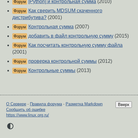
[Python] и контрольная сумма
(2010)
Форум
Как сверить MDSUM скаченного
Форум
дистрибутива?
(2001)
Контрольная сумма
(2007)
Форум
добавить в файл контрольную сумму
(2015)
Форум
Как посчитать контрольную сумму файла
Форум
(2001)
проверка контрольной суммы
(2012)
Форум
Контрольные суммы
(2013)
Форум
О Сервере
-
Правила форума
-
Разметка Markdown
Вверх
Сообщить об ошибке
https://www.linux.org.ru/