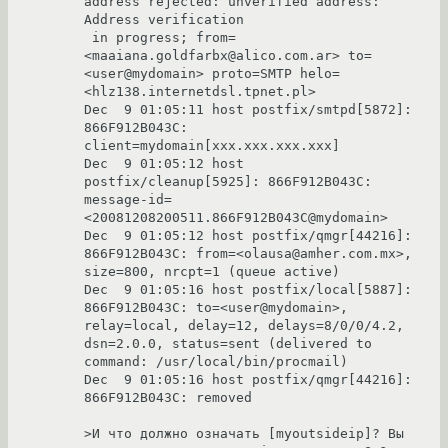
address rejected: unverified address: 
Address verification

 in progress; from=
<maaiana.goldfarbx@alico.com.ar> to=
<user@mydomain> proto=SMTP helo=
<hlz138.internetdsl.tpnet.pl>

Dec  9 01:05:11 host postfix/smtpd[5872]: 
866F912B043C: 
client=mydomain[xxx.xxx.xxx.xxx]

Dec  9 01:05:12 host 
postfix/cleanup[5925]: 866F912B043C: 
message-id=
<20081208200511.866F912B043C@mydomain>

Dec  9 01:05:12 host postfix/qmgr[44216]: 
866F912B043C: from=<olausa@amher.com.mx>, 
size=800, nrcpt=1 (queue active)

Dec  9 01:05:16 host postfix/local[5887]: 
866F912B043C: to=<user@mydomain>, 
relay=local, delay=12, delays=8/0/0/4.2, 
dsn=2.0.0, status=sent (delivered to 
command: /usr/local/bin/procmail)

Dec  9 01:05:16 host postfix/qmgr[44216]: 
866F912B043C: removed

>И что должно означать [myoutsideip]? Вы 