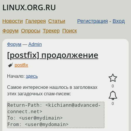
LINUX.ORG.RU
Новости
Галерея
Статьи
Регистрация
-
Вход
Форум
Опросы
Трекер
Поиск
Форум
—
Admin
[postfix] продолжение
postfix
Начало:
здесь
0
Самое интересное нашлось в заголовках
этих загадочных спам-писем:
0
Return-Path: <kichiann@advanced-
connect.net>

To: <user@mydimain>
