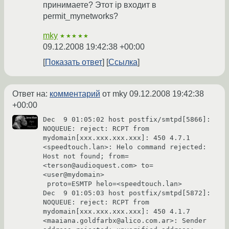
принимаете? Этот ip входит в
permit_mynetworks?
mky
★★★★★
09.12.2008 19:42:38 +00:00
Показать ответ
Ссылка
Ответ на:
комментарий
от mky
09.12.2008 19:42:38
+00:00
Dec  9 01:05:02 host postfix/smtpd[5866]: 
NOQUEUE: reject: RCPT from 
mydomain[xxx.xxx.xxx.xxx]: 450 4.7.1 
<speedtouch.lan>: Helo command rejected: 
Host not found; from=
<terson@audioquest.com> to=
<user@mydomain>

 proto=ESMTP helo=<speedtouch.lan>

Dec  9 01:05:03 host postfix/smtpd[5872]: 
NOQUEUE: reject: RCPT from 
mydomain[xxx.xxx.xxx.xxx]: 450 4.1.7 
<maaiana.goldfarbx@alico.com.ar>: Sender 