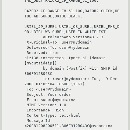
TML_ONLY,RAZOR2_CF_RANGE_51_100,

RAZOR2_CF_RANGE_E8_51_100,RAZOR2_CHECK,UR
IBL_AB_SURBL,URIBL_BLACK,

URIBL_JP_SURBL,URIBL_OB_SURBL,URIBL_RHS_D
OB,URIBL_WS_SURBL,USER_IN_WHITELIST

        autolearn=no version=3.2.3

 X-Original-To: user@mydomain

 Delivered-To: user@mydomain

 Received: from 
hlz138.internetdsl.tpnet.pl (domain 
[myoutsideip])

        by domain (Postfix) with SMTP id 
866F912B043C

        for <user@mydomain>; Tue,  9 Dec 
2008 01:05:04 +0500 (YEKT)

 To: <user@mydomain>

 Subject: Your order

 From: <user@mydomain>

 MIME-Version: 1.0

 Importance: High

 Content-Type: text/html

 Message-Id: 
<20081208200511.866F912B043C@mydomain>
