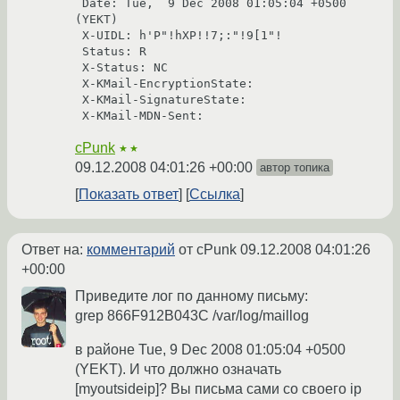
 Date: Tue,  9 Dec 2008 01:05:04 +0500 
(YEKT)

 X-UIDL: h'P"!hXP!!7;:"!9[1"!

 Status: R

 X-Status: NC

 X-KMail-EncryptionState: 

 X-KMail-SignatureState: 

 X-KMail-MDN-Sent:
cPunk
★★
09.12.2008 04:01:26 +00:00
автор топика
Показать ответ
Ссылка
Ответ на:
комментарий
от cPunk
09.12.2008 04:01:26
+00:00
Приведите лог по данному письму:
grep 866F912B043C /var/log/maillog
в районе Tue, 9 Dec 2008 01:05:04 +0500
(YEKT). И что должно означать
[myoutsideip]? Вы письма сами со своего ip