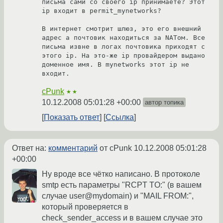
письма сами со своего ip принимаете? Этот 
ip входит в permit_mynetworks?

В интернет смотрит шлюз, это его внешний 
адрес а почтовик находиться за NATом. Все 
письма извне в логах почтовика приходят с 
этого ip. На это-же ip провайдером выдано 
доменное имя. В mynetworks этот ip не 
входит.
cPunk
★★
10.12.2008 05:01:28 +00:00
автор топика
Показать ответ
Ссылка
Ответ на:
комментарий
от cPunk
10.12.2008 05:01:28
+00:00
Ну вроде все чётко написано. В протоколе
smtp есть параметры "RCPT TO:" (в вашем
случае user@mydomain) и "MAIL FROM:",
который проверяется в
check_sender_access и в вашем случае это