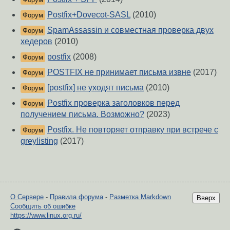
Postfix+Dovecot-SASL
(2010)
Форум
SpamAssassin и совместная проверка двух
Форум
хедеров
(2010)
postfix
(2008)
Форум
POSTFIX не принимает письма извне
(2017)
Форум
[postfix] не уходят письма
(2010)
Форум
Postfix проверка заголовков перед
Форум
получением письма. Возможно?
(2023)
Postfix. Не повторяет отправку при встрече с
Форум
greylisting
(2017)
О Сервере
-
Правила форума
-
Разметка Markdown
Вверх
Сообщить об ошибке
https://www.linux.org.ru/