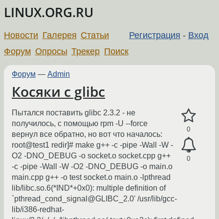
LINUX.ORG.RU
Новости
Галерея
Статьи
Регистрация
-
Вход
Форум
Опросы
Трекер
Поиск
Форум
—
Admin
Косяки с glibc
Пытался поставить glibc 2.3.2 - не
получилось, с помощью rpm -U --force
0
вернул все обратно, но вот что началось:
root@test1 redir]# make g++ -c -pipe -Wall -W -
O2 -DNO_DEBUG -o socket.o socket.cpp g++
0
-c -pipe -Wall -W -O2 -DNO_DEBUG -o main.o
main.cpp g++ -o test socket.o main.o -lpthread
lib/libc.so.6(*IND*+0x0): multiple definition of
`pthread_cond_signal@GLIBC_2.0' /usr/lib/gcc-
lib/i386-redhat-