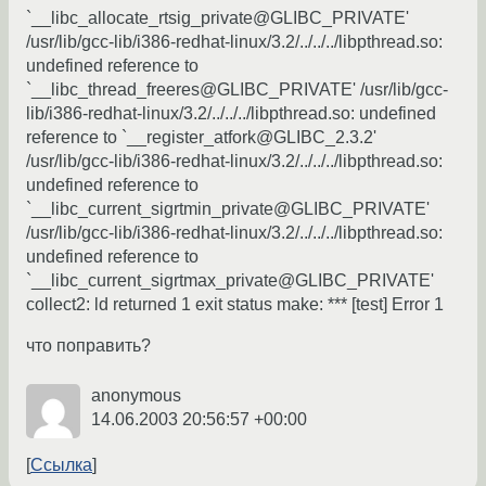
`__libc_allocate_rtsig_private@GLIBC_PRIVATE'
/usr/lib/gcc-lib/i386-redhat-linux/3.2/../../../libpthread.so:
undefined reference to
`__libc_thread_freeres@GLIBC_PRIVATE' /usr/lib/gcc-
lib/i386-redhat-linux/3.2/../../../libpthread.so: undefined
reference to `__register_atfork@GLIBC_2.3.2'
/usr/lib/gcc-lib/i386-redhat-linux/3.2/../../../libpthread.so:
undefined reference to
`__libc_current_sigrtmin_private@GLIBC_PRIVATE'
/usr/lib/gcc-lib/i386-redhat-linux/3.2/../../../libpthread.so:
undefined reference to
`__libc_current_sigrtmax_private@GLIBC_PRIVATE'
collect2: ld returned 1 exit status make: *** [test] Error 1
что поправить?
anonymous
14.06.2003 20:56:57 +00:00
Ссылка