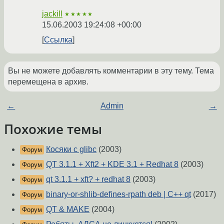
jackill
★★★★★
15.06.2003 19:24:08 +00:00
Ссылка
Вы не можете добавлять комментарии в эту тему. Тема
перемещена в архив.
←
Admin
→
Похожие темы
Косяки с glibc
(2003)
Форум
QT 3.1.1 + Xft2 + KDE 3.1 + Redhat 8
(2003)
Форум
qt 3.1.1 + xft? + redhat 8
(2003)
Форум
binary-or-shlib-defines-rpath deb | C++ qt
(2017)
Форум
QT & MAKE
(2004)
Форум