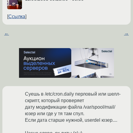
Ссылка
←
→
Суешь в /etc/cron.daily перловый или шелл-
скрипт, который проверяет
дату модификации файла /var/spool/mail/
юзер или где у тя там спул.
Если дата старше нужной, userdel юзер....