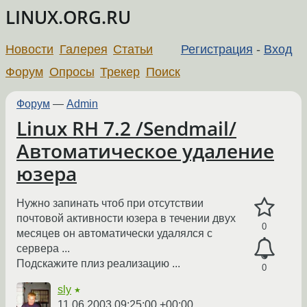
LINUX.ORG.RU
Новости
Галерея
Статьи
Регистрация
-
Вход
Форум
Опросы
Трекер
Поиск
Форум
—
Admin
Linux RH 7.2 /Sendmail/
Автоматическое удаление
юзера
Нужно запинать чтоб при отсутствии
почтовой активности юзера в течении двух
0
месяцев он автоматически удалялся с
сервера ...
Подскажите плиз реализацию ...
0
sly
★
11.06.2003 09:25:00 +00:00