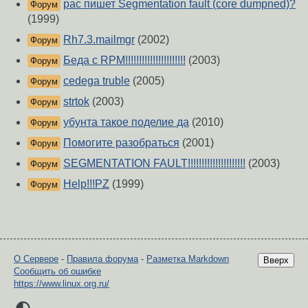
pac пишет Segmentation fault (core dumpned)?
Форум
(1999)
Rh7.3.mailmgr
(2002)
Форум
Беда с RPM!!!!!!!!!!!!!!!!!!!!!!
(2003)
Форум
cedega truble
(2005)
Форум
strtok
(2003)
Форум
убунта такое поделие да
(2010)
Форум
Помогите разобраться
(2001)
Форум
SEGMENTATION FAULT!!!!!!!!!!!!!!!!!!!!!
(2003)
Форум
Help!!!PZ
(1999)
Форум
О Сервере
-
Правила форума
-
Разметка Markdown
Вверх
Сообщить об ошибке
https://www.linux.org.ru/