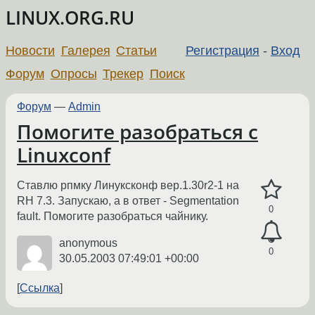
LINUX.ORG.RU
Новости
Галерея
Статьи
Регистрация
-
Вход
Форум
Опросы
Трекер
Поиск
Форум
—
Admin
Помогите разобраться с
Linuxconf
Ставлю рпмку Линуксконф вер.1.30r2-1 на
RH 7.3. Запускаю, а в ответ - Segmentation
0
fault. Помогите разобраться чайнику.
anonymous
0
30.05.2003 07:49:01 +00:00
Ссылка