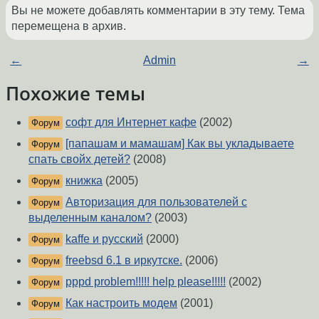
Вы не можете добавлять комментарии в эту тему. Тема
перемещена в архив.
←
Admin
→
Похожие темы
софт для Интернет кафе
(2002)
Форум
[папашам и мамашам] Как вы укладываете
Форум
спать свойх детей?
(2008)
книжка
(2005)
Форум
Авторизация для пользователей с
Форум
выделенным каналом?
(2003)
kaffe и русский
(2000)
Форум
freebsd 6.1 в иркутске.
(2006)
Форум
pppd problem!!!!! help please!!!!!
(2002)
Форум
Как настроить модем
(2001)
Форум