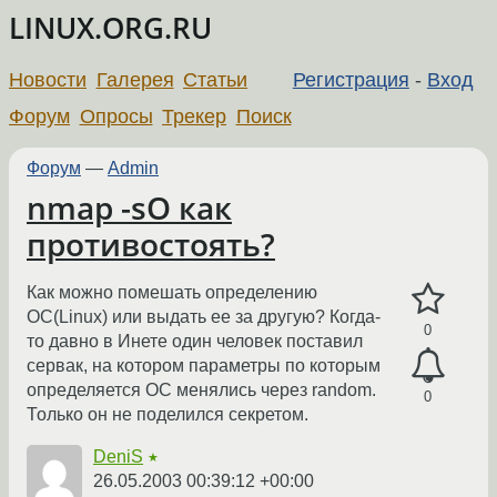
LINUX.ORG.RU
Новости
Галерея
Статьи
Регистрация
-
Вход
Форум
Опросы
Трекер
Поиск
Форум
—
Admin
nmap -sO как
противостоять?
Как можно помешать определению
ОС(Linux) или выдать ее за другую? Когда-
0
то давно в Инете один человек поставил
сервак, на котором параметры по которым
определяется ОС менялись через random.
0
Только он не поделился секретом.
DeniS
★
26.05.2003 00:39:12 +00:00