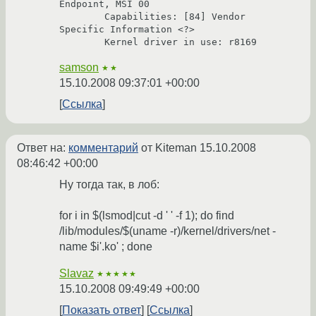
Endpoint, MSI 00

        Capabilities: [84] Vendor 
Specific Information <?>

samson
★★
15.10.2008 09:37:01 +00:00
Ссылка
Ответ на:
комментарий
от Kiteman
15.10.2008
08:46:42 +00:00
Ну тогда так, в лоб:
for i in $(lsmod|cut -d ' ' -f 1); do find
/lib/modules/$(uname -r)/kernel/drivers/net -
name $i'.ko' ; done
Slavaz
★★★★★
15.10.2008 09:49:49 +00:00
Показать ответ
Ссылка