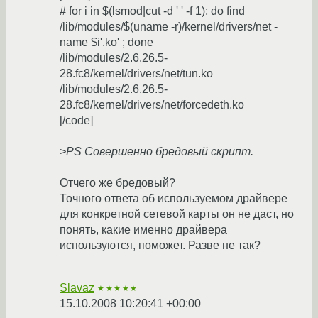
# for i in $(lsmod|cut -d ' ' -f 1); do find
/lib/modules/$(uname -r)/kernel/drivers/net -
name $i'.ko' ; done
/lib/modules/2.6.26.5-
28.fc8/kernel/drivers/net/tun.ko
/lib/modules/2.6.26.5-
28.fc8/kernel/drivers/net/forcedeth.ko
[/code]
>PS Совершенно бредовый скрипт.
Отчего же бредовый?
Точного ответа об используемом драйвере
для конкретной сетевой карты он не даст, но
понять, какие именно драйвера
используются, поможет. Разве не так?
Slavaz
★★★★★
15.10.2008 10:20:41 +00:00