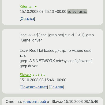
Kiteman
★
15.10.2008 07:25:13 +00:00
автор топика
Ссылка
lspci -v -s $(lspci |grep net| cut -d ' ' -f 1)| grep
'Kernel driver'
Если Red Hat based дистр. то можно ещё
так:
grep -A 5 NETWORK /etc/sysconfig/hwconf|
grep driver
Slavaz
★★★★★
15.10.2008 08:15:46 +00:00
Показать ответ
Ссылка
Ответ на:
комментарий
от Slavaz
15.10.2008 08:15:46