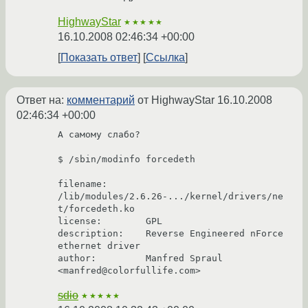
HighwayStar
★★★★★
16.10.2008 02:46:34 +00:00
Показать ответ
Ссылка
Ответ на:
комментарий
от HighwayStar
16.10.2008
02:46:34 +00:00
А самому слабо?

$ /sbin/modinfo forcedeth

filename:       
/lib/modules/2.6.26-.../kernel/drivers/ne
t/forcedeth.ko

license:        GPL

description:    Reverse Engineered nForce 
ethernet driver

author:         Manfred Spraul 
sdio
★★★★★