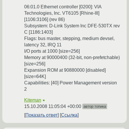
06:01.0 Ethernet controller [0200]: VIA
Technologies, Inc. VT6105 [Rhine-III]
[1106:3106] (rev 86)
Subsystem: D-Link System Inc DFE-530TX rev
C [1186:1403]
Flags: bus master, stepping, medium devsel,
latency 32, IRQ 11
I/O ports at 1000 [size=256]
Memory at 90000400 (32-bit, non-prefetchable)
[size=256]
Expansion ROM at 90880000 [disabled]
[size=64K]
Capabilities: [40] Power Management version
2
Kiteman
★
15.10.2008 11:05:04 +00:00
автор топика
Показать ответ
Ссылка