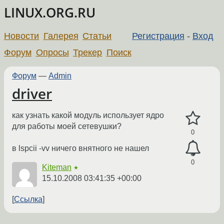
LINUX.ORG.RU
Новости
Галерея
Статьи
Регистрация
-
Вход
Форум
Опросы
Трекер
Поиск
Форум
—
Admin
driver
как узнать какой модуль использует ядро
для работы моей сетевушки?
0
в lspcii -vv ничего внятного не нашел
0
Kiteman
★
15.10.2008 03:41:35 +00:00
Ссылка