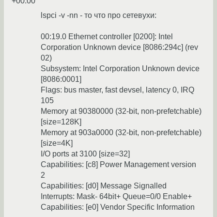
+00:00
lspci -v -nn - то что про сетевухи:
00:19.0 Ethernet controller [0200]: Intel
Corporation Unknown device [8086:294c] (rev
02)
Subsystem: Intel Corporation Unknown device
[8086:0001]
Flags: bus master, fast devsel, latency 0, IRQ
105
Memory at 90380000 (32-bit, non-prefetchable)
[size=128K]
Memory at 903a0000 (32-bit, non-prefetchable)
[size=4K]
I/O ports at 3100 [size=32]
Capabilities: [c8] Power Management version
2
Capabilities: [d0] Message Signalled
Interrupts: Mask- 64bit+ Queue=0/0 Enable+
Capabilities: [e0] Vendor Specific Information