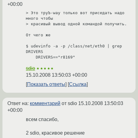
+00:00
> Это труЪ-way только вот приседать надо 
много чтобы 

> красивый вывод одной командой получить. 

От чего же

$ udevinfo -a -p /class/net/eth0 | grep 
DRIVERS

sdio
★★★★★
15.10.2008 13:50:03 +00:00
Показать ответы
Ссылка
Ответ на:
комментарий
от sdio
15.10.2008 13:50:03
+00:00
всем спасибо,
2 sdio, красивое решение