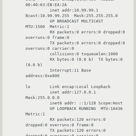
00:40:63:EB:EA:2A

          inet addr:10.99.99.1  
Bcast:10.99.99.255  Mask:255.255.255.0

          UP BROADCAST MULTICAST  
MTU:1500  Metric:1

          RX packets:0 errors:0 dropped:0 
overruns:0 frame:0

          TX packets:0 errors:0 dropped:0 
overruns:0 carrier:0

          collisions:0 txqueuelen:1000

          RX bytes:0 (0.0 b)  TX bytes:0 
(0.0 b)

          Interrupt:11 Base 
address:0xe800

lo        Link encap:Local Loopback

          inet addr:127.0.0.1  
Mask:255.0.0.0

          inet6 addr: ::1/128 Scope:Host

          UP LOOPBACK RUNNING  MTU:16436  
Metric:1

          RX packets:120 errors:0 
dropped:0 overruns:0 frame:0

          TX packets:120 errors:0 
dropped:0 overruns:0 carrier:0
