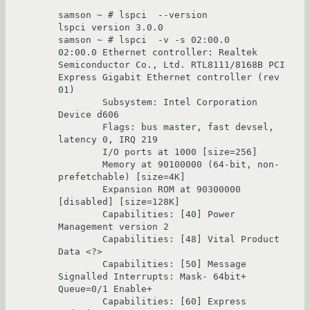
samson ~ # lspci  --version

lspci version 3.0.0

samson ~ # lspci  -v -s 02:00.0

02:00.0 Ethernet controller: Realtek 
Semiconductor Co., Ltd. RTL8111/8168B PCI 
Express Gigabit Ethernet controller (rev 
01)

        Subsystem: Intel Corporation 
Device d606

        Flags: bus master, fast devsel, 
latency 0, IRQ 219

        I/O ports at 1000 [size=256]

        Memory at 90100000 (64-bit, non-
prefetchable) [size=4K]

        Expansion ROM at 90300000 
[disabled] [size=128K]

        Capabilities: [40] Power 
Management version 2

        Capabilities: [48] Vital Product 
Data <?>

        Capabilities: [50] Message 
Signalled Interrupts: Mask- 64bit+ 
Queue=0/1 Enable+

        Capabilities: [60] Express 