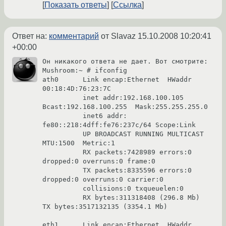
Показать ответы
Ссылка
Ответ на:
комментарий
от Slavaz
15.10.2008 10:20:41
+00:00
Он никакого ответа не дает. Вот смотрите:

Mushroom:~ # ifconfig

ath0      Link encap:Ethernet  HWaddr 
00:18:4D:76:23:7C

          inet addr:192.168.100.105  
Bcast:192.168.100.255  Mask:255.255.255.0

          inet6 addr: 
fe80::218:4dff:fe76:237c/64 Scope:Link

          UP BROADCAST RUNNING MULTICAST  
MTU:1500  Metric:1

          RX packets:7428989 errors:0 
dropped:0 overruns:0 frame:0

          TX packets:8335596 errors:0 
dropped:0 overruns:0 carrier:0

          collisions:0 txqueuelen:0

          RX bytes:311318408 (296.8 Mb)  
TX bytes:3517132135 (3354.1 Mb)

eth1      Link encap:Ethernet  HWaddr 