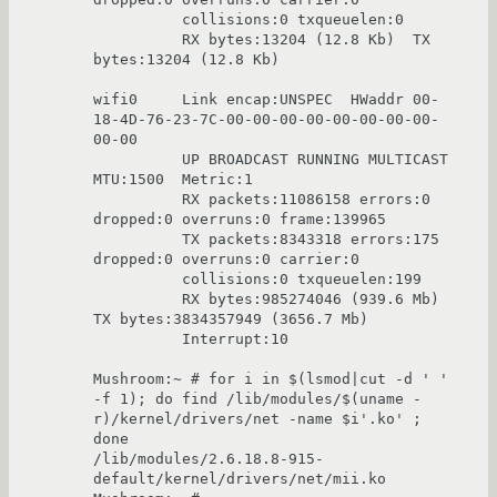
          collisions:0 txqueuelen:0

          RX bytes:13204 (12.8 Kb)  TX 
bytes:13204 (12.8 Kb)

wifi0     Link encap:UNSPEC  HWaddr 00-
18-4D-76-23-7C-00-00-00-00-00-00-00-00-
00-00

          UP BROADCAST RUNNING MULTICAST  
MTU:1500  Metric:1

          RX packets:11086158 errors:0 
dropped:0 overruns:0 frame:139965

          TX packets:8343318 errors:175 
dropped:0 overruns:0 carrier:0

          collisions:0 txqueuelen:199

          RX bytes:985274046 (939.6 Mb)  
TX bytes:3834357949 (3656.7 Mb)

          Interrupt:10

Mushroom:~ # for i in $(lsmod|cut -d ' ' 
-f 1); do find /lib/modules/$(uname -
r)/kernel/drivers/net -name $i'.ko' ; 
done

/lib/modules/2.6.18.8-915-
default/kernel/drivers/net/mii.ko
