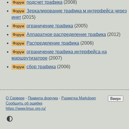
подсчет трафика
(2008)
Форум
Зеркалирование трафика м интерфейса через
Форум
инет
(2015)
ограничение трафика
(2005)
Форум
Аппаратное распределение трафика
(2012)
Форум
Распределение трафика
(2006)
Форум
ограничение трафика интерфейса на
Форум
маршрутизаторе
(2007)
сбор трафика
(2006)
Форум
О Сервере
-
Правила форума
-
Разметка Markdown
Вверх
Сообщить об ошибке
https://www.linux.org.ru/