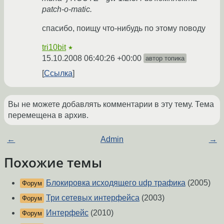
patch-o-matic.
спасибо, поищу что-нибудь по этому поводу
tri10bit
★
15.10.2008 06:40:26 +00:00
автор топика
Ссылка
Вы не можете добавлять комментарии в эту тему. Тема
перемещена в архив.
←
Admin
→
Похожие темы
Блокировка исходящего udp трафика
(2005)
Форум
Три сетевых интерфейса
(2003)
Форум
Интерфейс
(2010)
Форум