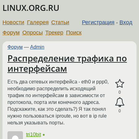
LINUX.ORG.RU
Новости
Галерея
Статьи
Регистрация
-
Вход
Форум
Опросы
Трекер
Поиск
Форум
—
Admin
Распределение трафика по
интерфейсам
Есть два сетевых интерфейса - eth0 и ppp0,
необходимо распределить исходящий
0
трафик по интерфейсам в зависимости от
протокола, порта или конечного адреса.
Подскажите, как это сделать?) Я так понял
0
нужно пользоваться iproute, но вот в ip rule
нельзя указывать порты.
tri10bit
★