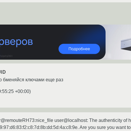
UID
и о бменяйся ключами еще раз
9:55:25 +00:00
)
remouteRH73:nice_file user@localhost: The authenticity of hos
:c9:97:d6:83:f2:c8:7d:8b:dd:5d:4a:c8:9e. Are you sure you want 