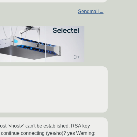
Sendmail
→
t '<host>' can't be established. RSA key
to continue connecting (yes/no)? yes Warning: