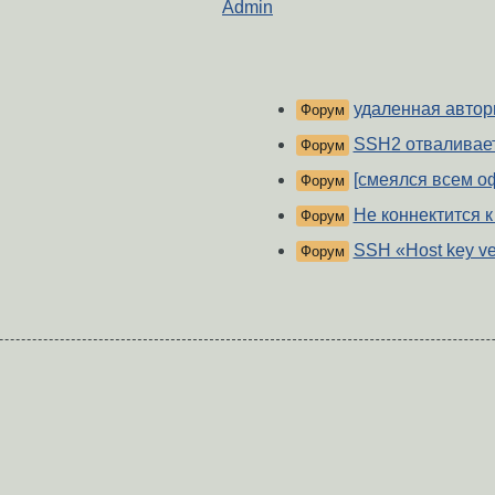
Admin
удаленная автори
Форум
SSH2 отваливае
Форум
[смеялся всем о
Форум
Не коннектится к 
Форум
SSH «Host key ver
Форум