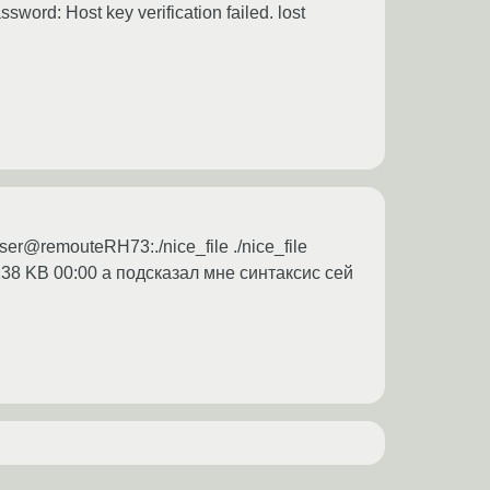
word: Host key verification failed. lost
er@remouteRH73:./nice_file ./nice_file
*| 138 KB 00:00 а подсказал мне синтаксис сей