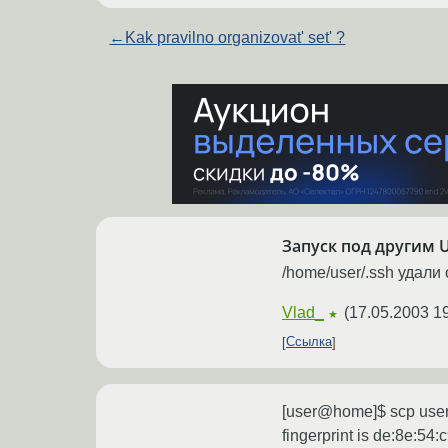
←
Kak pravilno organizovat' set' ?
Запуск под другим 
/home/user/.ssh удал
Vlad_
(
17.05.2003 1
★
Ссылка
[user@home]$ scp user@
fingerprint is de:8e:54