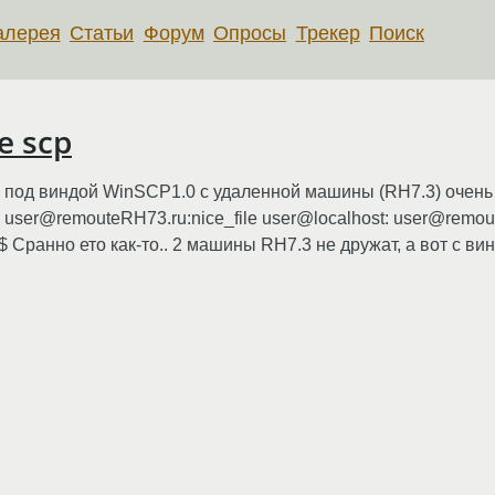
алерея
Статьи
Форум
Опросы
Трекер
Поиск
е scp
а: под виндой WinSCP1.0 с удаленной машины (RH7.3) очень
cp user@remouteRH73.ru:nice_file user@localhost: user@remou
e]$ Сранно ето как-то.. 2 машины RH7.3 не дружат, а вот с вин