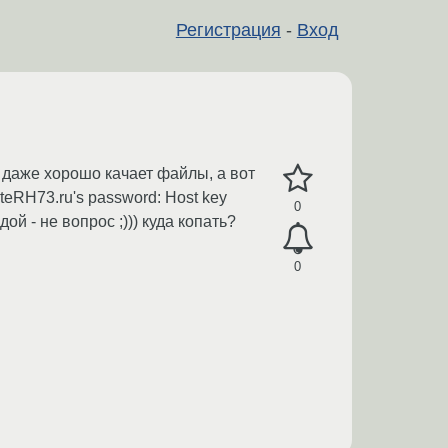
Регистрация
-
Вход
 даже хорошо качает файлы, а вот
teRH73.ru's password: Host key
0
дой - не вопрос ;))) куда копать?
0