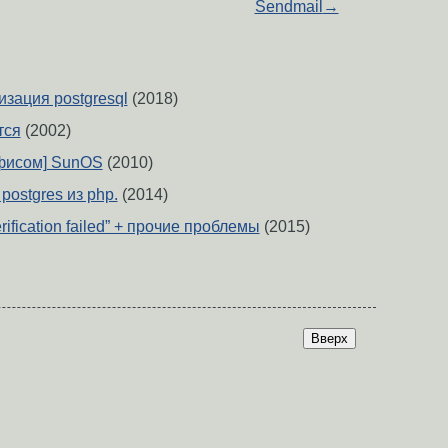
Sendmail
→
зация postgresql
(2018)
тся
(2002)
фисом] SunOS
(2010)
postgres из php.
(2014)
ification failed” + прочие проблемы
(2015)
Вверх