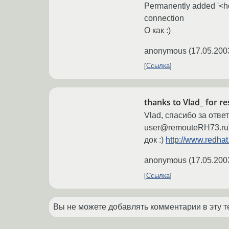
Permanently added '<hos
connection
О как :)
anonymous
(
17.05.200
Ссылка
thanks to Vlad_ for r
Vlad, спасибо за отве
user@remouteRH73.ru's p
док :)
http://www.redha
anonymous
(
17.05.200
Ссылка
Вы не можете добавлять комментарии в эту т