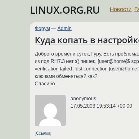
LINUX.ORG.RU
Новости
Г
Форум
—
Admin
Куда копать в настройк
Доброго времени суток, Гуру. Есть проблем
из под RH7.3 нет :(( пишет.. [user@home]$ s
verification failed. lost connection [user@hom
ключами обменяться? как?
Спасибо.
anonymous
17.05.2003 19:53:14 +00:00
Ссылка