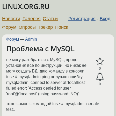
LINUX.ORG.RU
Новости
Галерея
Статьи
Регистрация
-
Вход
Форум
Опросы
Трекер
Поиск
Форум
—
Admin
Проблема с MySQL
не могу разобраться с MySQL, вроде
установил все по инструкции. но никак не
0
могу создать БД, даю команду в консоли
tus:~# mysqladmin ping получаю ошибку
mysqladmin: connect to server at 'localhost'
0
failed error: 'Access denied for user
'root'@'localhost' (using password: NO)'
тоже самое с командой tus:~# mysqladmin create
test1