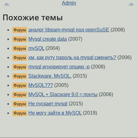
←
Admin
→
Похожие темы
аналог libpam-mysql под openSuSE
(2008)
Форум
Mysql create data
(2007)
Форум
mySQL
(2004)
Форум
хм, как руту пароль на mysql сменить?
(2006)
Форум
mysql игнорирует опцию -p
(2008)
Форум
Slackware. MySQL.
(2015)
Форум
MySQL???
(2005)
Форум
MySQL + Slacware 9.0 = понты
(2006)
Форум
Не пускает mysql
(2015)
Форум
Не могу зайти в MySQL
(2019)
Форум