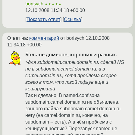
borisych
★★★★★
12.10.2008 11:34:18 +00:00
Показать ответ
Ссылка
Ответ на:
комментарий
от borisych
12.10.2008
11:34:18 +00:00
Больше доменов, хороших и разных.
>для subdomain.camel.domain.ru. сделай NS
не в subdomain.camel.domain.ru. а в
camel.domain.ru., хотя проблема скорее
всего в том, что твой тфьув еще и
кеширующий
Так и сделано. В named.conf зона
subdomain.camel.domain.ru не объявлена,
зонного файла subdomain.camel.domain.ru
нету (на camel.domain.ru, конечно, на
subdomain -- есть). А в чём проблема с
кешируещностью? Перезапуск named не