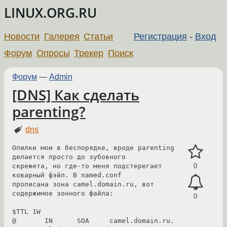
LINUX.ORG.RU
Новости
Галерея
Статьи
Регистрация
-
Вход
Форум
Опросы
Трекер
Поиск
Форум
—
Admin
[DNS] Как сделать
parenting?
dns
Опилки мои в беспорядке, вроде parenting 
делается просто до зубовного 

скрежета, но где-то меня подстерегает 
0
коварный фэйл. В named.conf 

прописана зона camel.domain.ru, вот 
содержимое зонного файла:

0
$TTL 1W

@       IN      SOA     camel.domain.ru. 