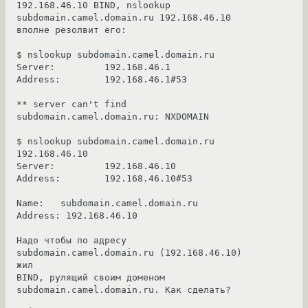
192.168.46.10 BIND, nslookup 
subdomain.camel.domain.ru 192.168.46.10 
вполне резолвит его: 

$ nslookup subdomain.camel.domain.ru

Server:		192.168.46.1

Address:	192.168.46.1#53

** server can't find 
subdomain.camel.domain.ru: NXDOMAIN

$ nslookup subdomain.camel.domain.ru 
192.168.46.10

Server:		192.168.46.10

Address:	192.168.46.10#53

Name:	subdomain.camel.domain.ru

Address: 192.168.46.10

Надо чтобы по адресу 
subdomain.camel.domain.ru (192.168.46.10) 
жил 

BIND, рулящий своим доменом 
subdomain.camel.domain.ru. Как сделать? 