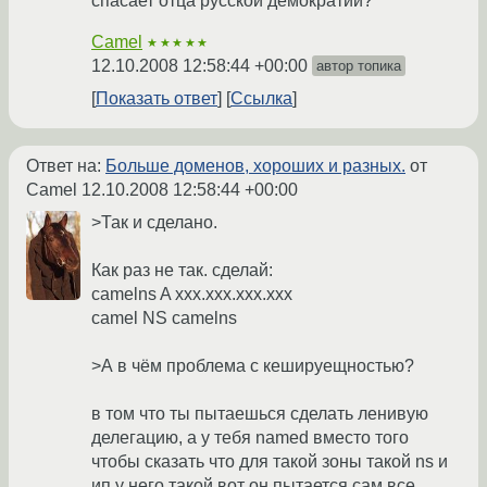
спасает отца русской демократии?
Camel
★★★★★
12.10.2008 12:58:44 +00:00
автор топика
Показать ответ
Ссылка
Ответ на:
Больше доменов, хороших и разных.
от
Camel
12.10.2008 12:58:44 +00:00
>Так и сделано.
Как раз не так. сделай:
camelns A xxx.xxx.xxx.xxx
camel NS camelns
>А в чём проблема с кешируещностью?
в том что ты пытаешься сделать ленивую
делегацию, а у тебя named вместо того
чтобы сказать что для такой зоны такой ns и
ип у него такой вот он пытается сам все