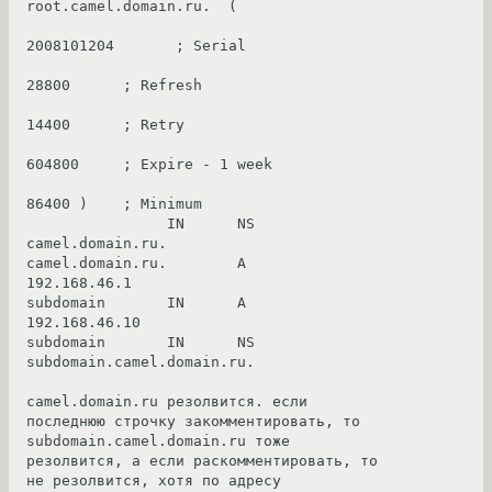
root.camel.domain.ru.  (

2008101204       ; Serial

28800      ; Refresh

14400      ; Retry

604800     ; Expire - 1 week

86400 )    ; Minimum

                IN      NS      
camel.domain.ru.

camel.domain.ru.        A       
192.168.46.1

subdomain       IN      A       
192.168.46.10

subdomain       IN      NS      
subdomain.camel.domain.ru.

camel.domain.ru резолвится. если 
последнюю строчку закомментировать, то 

subdomain.camel.domain.ru тоже 
резолвится, а если раскомментировать, то 
не резолвится, хотя по адресу 