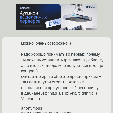
можно! очень осторожно ;)
надо хорошо понимать во первых почему
ты хочешь установить rpm пакет в дебиане,
а во вторых что должно получиться в конце
концов ;)
считай что .rpm и .deb это просто архивы +
там есть внутри скрипты которые
выполняются при установке/снесении ну +
в дебиане /etc/init.d а в рх /etc/rc.d/init.d ;)
Успехов ;)
anonymous