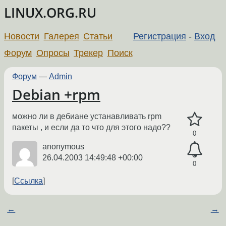
LINUX.ORG.RU
Новости
Галерея
Статьи
Регистрация
-
Вход
Форум
Опросы
Трекер
Поиск
Форум
—
Admin
Debian +rpm
можно ли в дебиане устанавливать rpm
пакеты , и если да то что для этого надо??
0
anonymous
26.04.2003 14:49:48 +00:00
0
Ссылка
←
→