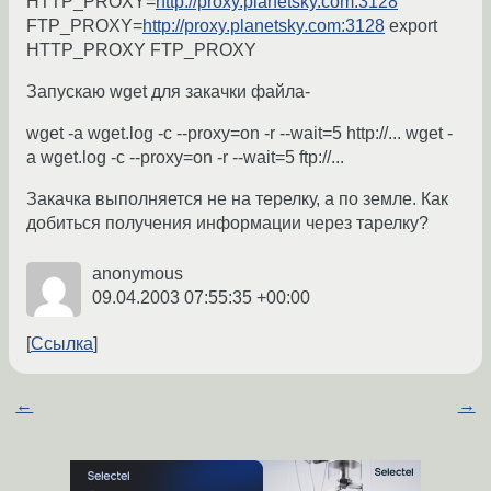
HTTP_PROXY=
http://proxy.planetsky.com:3128
FTP_PROXY=
http://proxy.planetsky.com:3128
export
HTTP_PROXY FTP_PROXY
Запускаю wget для закачки файла-
wget -a wget.log -c --proxy=on -r --wait=5 http://... wget -
a wget.log -c --proxy=on -r --wait=5 ftp://...
Закачка выполняется не на терелку, а по земле. Как
добиться получения информации через тарелку?
anonymous
09.04.2003 07:55:35 +00:00
Ссылка
←
→