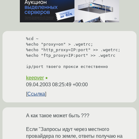
%cd ~

%echo "proxy=on" > .wgetrc;

%echo "http_proxy=IP:port" >> .wgetrc;

%echo "ftp_proxy=IP:port" >> .wgetrc

keepver
★
09.04.2003 08:25:49 +00:00
Ссылка
А как такое может быть ???
Если "Запросы идут через местного
провайдера по земле, ответы получаю на