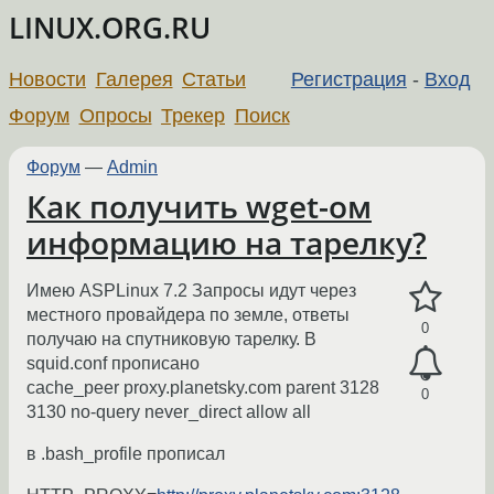
LINUX.ORG.RU
Новости
Галерея
Статьи
Регистрация
-
Вход
Форум
Опросы
Трекер
Поиск
Форум
—
Admin
Как получить wget-ом
информацию на тарелку?
Имею ASPLinux 7.2 Запросы идут через
местного провайдера по земле, ответы
0
получаю на спутниковую тарелку. В
squid.conf прописано
cache_peer proxy.planetsky.com parent 3128
0
3130 no-query never_direct allow all
в .bash_profile прописал