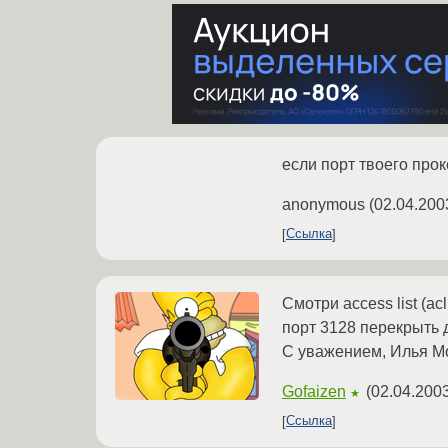
если порт твоего прок
anonymous
(
02.04.200
Ссылка
Смотри access list (a
порт 3128 перекрыть 
С уважением, Илья М
Gofaizen
(
02.04.2003
★
Ссылка