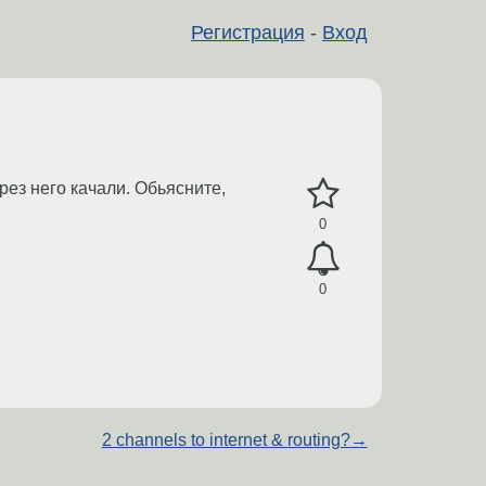
Регистрация
-
Вход
рез него качали. Обьясните,
0
0
2 channels to internet & routing?
→