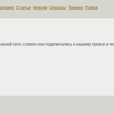
алерея
Статьи
Форум
Опросы
Трекер
Поиск
альной сети, словно они подключались к нашему проксе и че