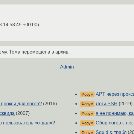
3 14:58:49 +00:00
)
ему. Тема перемещена в архив.
Admin
APT через прокс
Форум
 прокси для логов?
(2016)
Логи SSH
(2019)
Форум
сквида
(2007)
я не понимаю, ка
Форум
ко пользователь «отдал»?
Сбор логов с не
Форум
Squid & трабл
(20
Форум