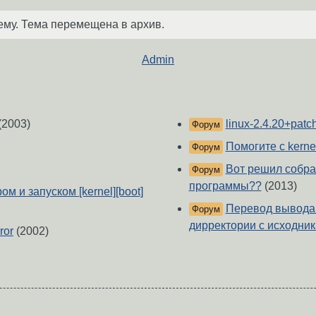
ему. Тема перемещена в архив.
Admin
(2003)
linux-2.4.20+patc
Форум
Помогите с kernel
Форум
Вот решил собрат
Форум
программы??
(2013)
м и запуском [kernel][boot]
Перевод вывода 
Форум
дирректории с исходник
ror
(2002)