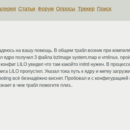
алерея
Статьи
Форум
Опросы
Трекер
Поиск
надеюсь на вашу помощь. В общем трабл возник при компил
л ядро получил 3 файла bzImage system.map и vmlinux. про
ь конфиг LILO увидел что там какойто initrd нужен. В проце
ига LILO пропустил. Указал тока путь к ядру и метку загруз
4 booting всё безнадёжно виснет. Пробовал и с конфигурацие
знает в чем трабл помогите плиз..