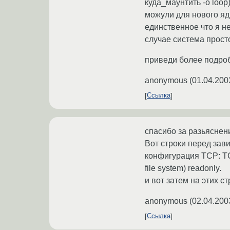
куда_маунтить -o loop
можули для нового яд
единственное что я не 
случае система просто 
приведи более подроб
anonymous
(
01.04.200
Ссылка
спасибо за разьяснени
Вот строки перед завис
конфигурация TCP: TCP
file system) readonly.
и вот затем на этих ст
anonymous
(
02.04.200
Ссылка