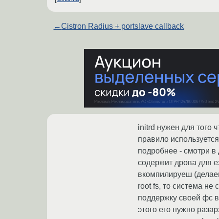
←
Cistron Radius + portslave callback
initrd нужен для того
правило используется 
подробнее - смотри в д
содержит дрова для e
вкомпилируеш (делаеш
root fs, то система н
поддержку своей фс в 
этого его нужно разар