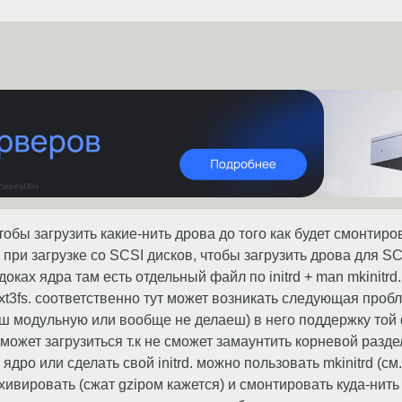
 чтобы загрузить какие-нить дрова до того как будет смонти
при загрузке со SCSI дисков, чтобы загрузить дрова для SCSI
оках ядра там есть отдельный файл по initrd + man mkinitrd. 
xt3fs. соответственно тут может возникать следующая проб
 модульную или вообще не делаеш) в него поддержку той 
е сможет загрузиться т.к не сможет замаунтить корневой раз
ядро или сделать свой initrd. можно пользовать mkinitrd (см
хивировать (сжат gzipом кажется) и смонтировать куда-нить