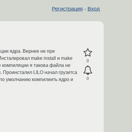
Регистрация
-
Вход
яции ядра. Вернее не при
Инсталировал make install и make
0
ссе компиляции я такова файла не
ки. Проинсталил LILO начал грузитса
0
й по умолчанию компилиить ядро и