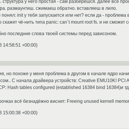
). структура у него простая - сам разберешся. далее все п
ра. размаунтиш. сжимаеш обратно. вставляеш в лило.
понял: init у тебя запускается или нет? если да - проблема 
скажет чё-нить типа panic: can`t mount root fs. и не сможет с
но последние слова твоей системы перед зависоном.
3 14:58:51 +00:00
)
я, но похоже у меня проблема в другом в начале ядро начин
ом.. С начала драйвера устройств: Creative EMU10K! PCI Audio 
: Hash tables configured (established 16384 bind 16384)и тд
рочках всё безнадёжно виснет: Freeing unused kernell memory, 
3 15:00:38 +00:00
)