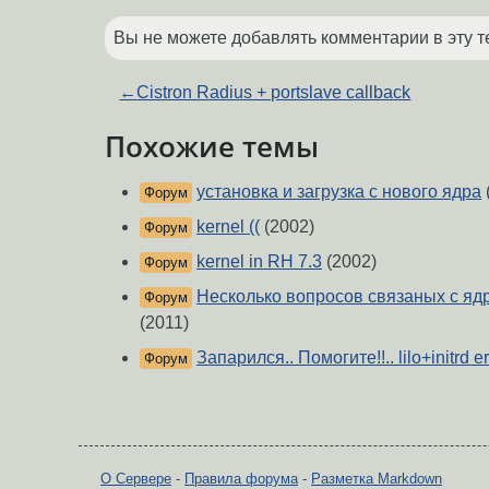
Вы не можете добавлять комментарии в эту т
←
Cistron Radius + portslave callback
Похожие темы
установка и загрузка с нового ядра
Форум
kernel ((
(2002)
Форум
kernel in RH 7.3
(2002)
Форум
Несколько вопросов связаных с ядро
Форум
(2011)
Запарился.. Помогите!!.. lilo+initrd er
Форум
О Сервере
-
Правила форума
-
Разметка Markdown