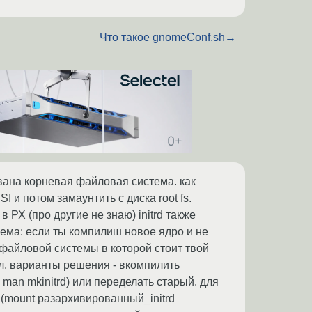
Что такое gnomeConf.sh
→
рована корневая файловая система. как
 и потом замаунтить с диска root fs.
в РХ (про другие не знаю) initrd также
лема: если ты компилиш новое ядро и не
файловой системы в которой стоит твой
дел. варианты решения - вкомпилить
. man mkinitrd) или переделать старый. для
 (mount разархивированный_initrd