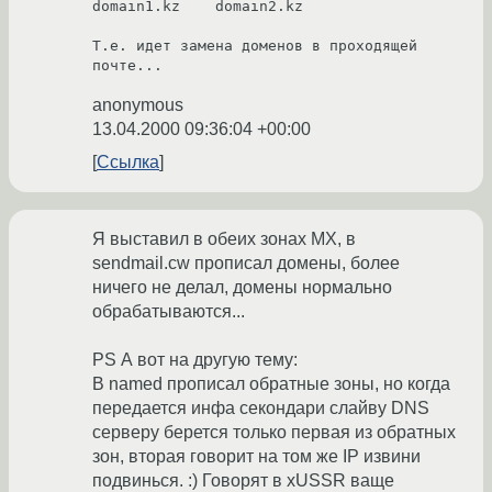
domain1.kz    domain2.kz

Т.е. идет замена доменов в проходящей 
почте... 
anonymous
13.04.2000 09:36:04 +00:00
Ссылка
Я выставил в обеих зонах MX, в
sendmail.cw прописал домены, более
ничего не делал, домены нормально
обрабатываются...
PS А вот на другую тему:
В named прописал обратные зоны, но когда
передается инфа секондари слайву DNS
серверу берется только первая из обратных
зон, вторая говорит на том же IP извини
подвинься. :) Говорят в xUSSR ваще