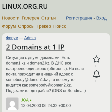
LINUX.ORG.RU
Новости
Галерея
Статьи
Регистрация
-
Вход
Форум
Опросы
Трекер
Поиск
Форум
—
Admin
2 Domains at 1 IP
Ситуация с двумя доменами. Есть
domen1.kz и domen2.kz. В ДНС все
0
настроено одинаково (обе зоны). Но если
почта приходит на внешний адрес с
somebody@domen1.kz , то почему то
0
видится как somebody@domen2.kz.
Подскажите где грабли? (DNS or Sendmail)
JOA
★
13.04.2000 06:24:32 +00:00