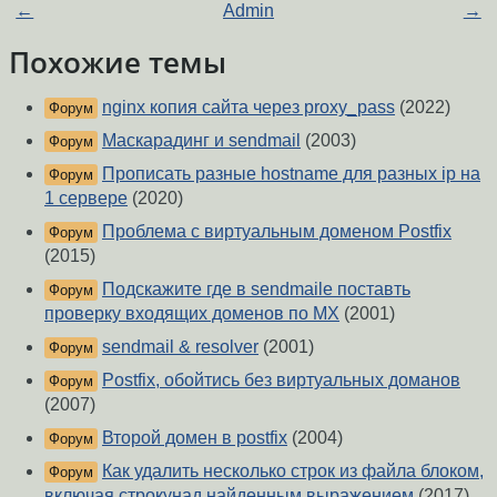
←
Admin
→
Похожие темы
nginx копия сайта через proxy_pass
(2022)
Форум
Маскарадинг и sendmail
(2003)
Форум
Прописать разные hostname для разных ip на
Форум
1 сервере
(2020)
Проблема с виртуальным доменом Postfix
Форум
(2015)
Подскажите где в sendmaile поставть
Форум
проверку входящих доменов по MX
(2001)
sendmail & resolver
(2001)
Форум
Postfix, обойтись без виртуальных доманов
Форум
(2007)
Второй домен в postfix
(2004)
Форум
Как удалить несколько строк из файла блоком,
Форум
включая строкунад найденным выражением
(2017)