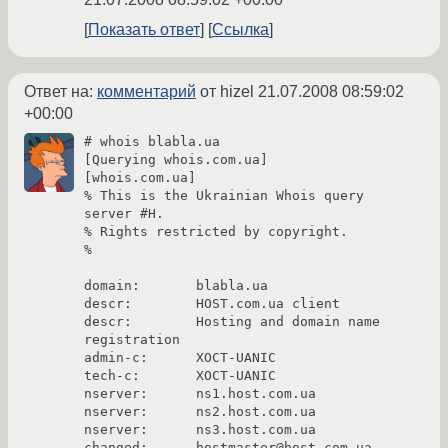
Показать ответ
Ссылка
Ответ на:
комментарий
от hizel
21.07.2008 08:59:02
+00:00
# whois blabla.ua

[Querying whois.com.ua]

[whois.com.ua]

% This is the Ukrainian Whois query 
server #H.

% Rights restricted by copyright.

%

domain:       blabla.ua

descr:        HOST.com.ua client

descr:        Hosting and domain name 
registration

admin-c:      XOCT-UANIC

tech-c:       XOCT-UANIC

nserver:      ns1.host.com.ua

nserver:      ns2.host.com.ua

nserver:      ns3.host.com.ua

changed:      hostmaster@host.com.ua 