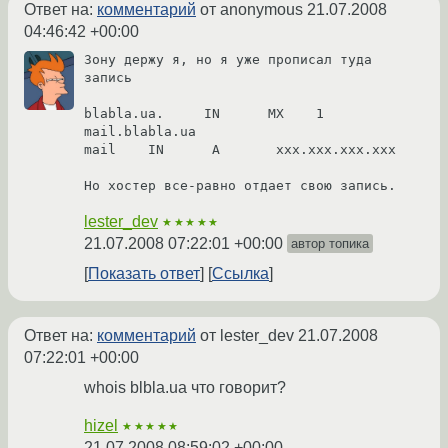
Ответ на:
комментарий
от anonymous
21.07.2008
04:46:42 +00:00
Зону держу я, но я уже прописал туда 
запись

blabla.ua.     IN      MX    1 
mail.blabla.ua

mail    IN      A       xxx.xxx.xxx.xxx

Но хостер все-равно отдает свою запись.
lester_dev
★★★★★
21.07.2008 07:22:01 +00:00
автор топика
Показать ответ
Ссылка
Ответ на:
комментарий
от lester_dev
21.07.2008
07:22:01 +00:00
whois blbla.ua что говорит?
hizel
★★★★★
21.07.2008 08:59:02 +00:00