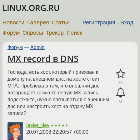
LINUX.ORG.RU
Новости
Галерея
Статьи
Регистрация
-
Вход
Форум
Опросы
Трекер
Поиск
Форум
—
Admin
MX record в DNS
Господа, есть хост, который привязан к
домену на внешнем днс, на хосте стоит
0
MTA. Проблема в том, что внешний днс
возвращает какую-то левую MX запись,
подскажите, нужно связываться с внешним
0
днс или настроить хост на отдачу MX
записи?
lester_dev
★★★★★
20.07.2008 22:20:57 +00:00