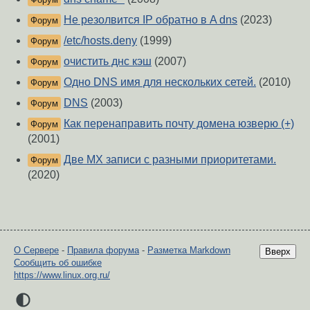
Не резолвится IP обратно в A dns
(2023)
Форум
/etc/hosts.deny
(1999)
Форум
очистить днс кэш
(2007)
Форум
Одно DNS имя для нескольких сетей.
(2010)
Форум
DNS
(2003)
Форум
Как перенаправить почту домена юзверю (+)
Форум
(2001)
Две MX записи с разными приоритетами.
Форум
(2020)
О Сервере
-
Правила форума
-
Разметка Markdown
Вверх
Сообщить об ошибке
https://www.linux.org.ru/