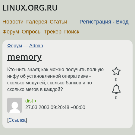
LINUX.ORG.RU
Новости
Галерея
Статьи
Регистрация
-
Вход
Форум
Опросы
Трекер
Поиск
Форум
—
Admin
memory
Кто-нить знает, как можно получить полную
инфу об установленной оперативке -
0
сколько модулей, сколько банков и по
сколько мегов в каждой?
0
dist
★
27.03.2003 09:20:48 +00:00
Ссылка