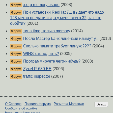
x.org memory usage
(2008)
Форум
При установки RedHat 7.1 выдает что надо
Форум
128 мегов оперативки, а у меня всего 32, как это
обойти?
(2001)
типа time, только memory
(2014)
Форум
После Мастер банк лицензии изымут у...
(2013)
Форум
Сколько памяти требует линукс????
(2004)
Форум
WINS как поднять?
(2005)
Форум
Программируете чего-нибудь?
(2008)
Форум
Zyxel P-630 EE
(2006)
Форум
traffic inspector
(2007)
Форум
О Сервере
-
Правила форума
-
Разметка Markdown
Вверх
Сообщить об ошибке
https://www.linux.org.ru/