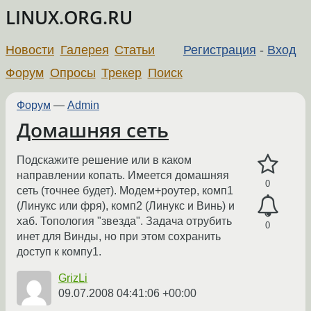
LINUX.ORG.RU
Новости
Галерея
Статьи
Регистрация
-
Вход
Форум
Опросы
Трекер
Поиск
Форум
—
Admin
Домашняя сеть
Подскажите решение или в каком
направлении копать. Имеется домашняя
0
сеть (точнее будет). Модем+роутер, комп1
(Линукс или фря), комп2 (Линукс и Винь) и
хаб. Топология "звезда". Задача отрубить
0
инет для Винды, но при этом сохранить
доступ к компу1.
GrizLi
09.07.2008 04:41:06 +00:00