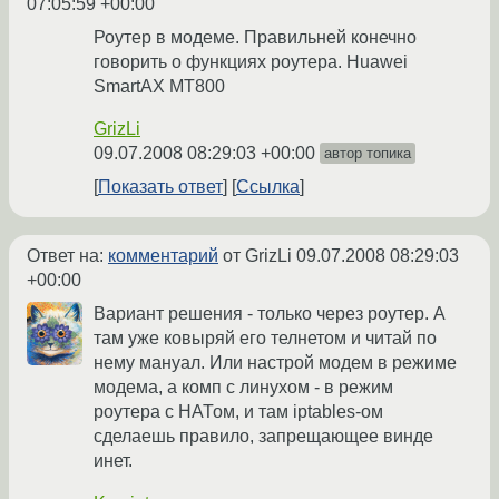
07:05:59 +00:00
Роутер в модеме. Правильней конечно
говорить о функциях роутера. Huawei
SmartAX MT800
GrizLi
09.07.2008 08:29:03 +00:00
автор топика
Показать ответ
Ссылка
Ответ на:
комментарий
от GrizLi
09.07.2008 08:29:03
+00:00
Вариант решения - только через роутер. А
там уже ковыряй его телнетом и читай по
нему мануал. Или настрой модем в режиме
модема, а комп с линухом - в режим
роутера с НАТом, и там iptables-ом
сделаешь правило, запрещающее винде
инет.