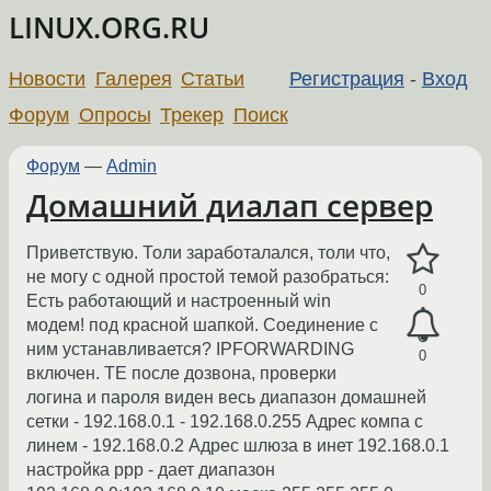
LINUX.ORG.RU
Новости
Галерея
Статьи
Регистрация
-
Вход
Форум
Опросы
Трекер
Поиск
Форум
—
Admin
Домашний диалап сервер
Приветствую. Толи заработалался, толи что,
не могу с одной простой темой разобраться:
0
Есть работающий и настроенный win
модем! под красной шапкой. Соединение с
ним устанавливается? IPFORWARDING
0
включен. ТЕ после дозвона, проверки
логина и пароля виден весь диапазон домашней
сетки - 192.168.0.1 - 192.168.0.255 Адрес компа с
линем - 192.168.0.2 Адрес шлюза в инет 192.168.0.1
настройка ppp - дает диапазон