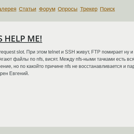
алерея
Статьи
Форум
Опросы
Трекер
Поиск
S HELP ME!
 a request slot. При этом telnet и SSH живут, FTP помирает ну
тягают файлы по nfs, висят. Между nfs-ными тачками есть вс
ние, но по какойто причине nfs не восстанавливается и па
арен Евгений.