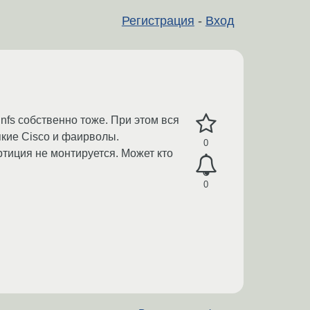
Регистрация
-
Вход
 и nfs собственно тоже. При этом вся
якие Cisco и фаирволы.
0
ртиция не монтируется. Может кто
0