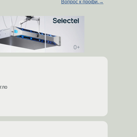
Вопрос к профи.
→
огло