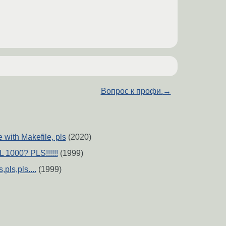
Вопрос к профи.
→
with Makefile, pls
(2020)
 1000? PLS!!!!!!
(1999)
,pls,pls....
(1999)