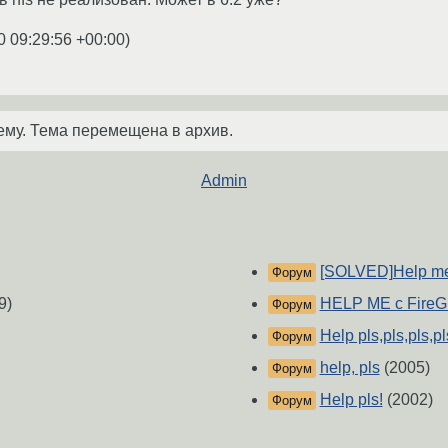
0 09:29:56 +00:00
)
ему. Тема перемещена в архив.
Admin
[SOLVED]Help me 
Форум
9)
HELP ME с FireGL
Форум
Help pls,pls,pls,pls
Форум
help, pls
(2005)
Форум
Help pls!
(2002)
Форум