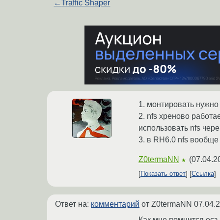
←
Traffic Shaper
1. монтировать нужно -
2. nfs хреново работа
использовать nfs через
3. в RH6.0 nfs вообще
Z0termaNN
(
07.04.2
★
Показать ответ
Ссылка
Ответ на:
комментарий
от Z0termaNN
07.04.
Как мне помнится есз 