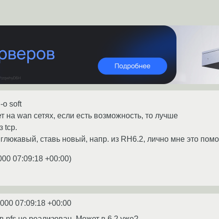
o soft
ет на wan сетях, если есть возможность, то лучше
 tcp.
 глюкавый, ставь новый, напр. из RH6.2, лично мне это пом
000 07:09:18 +00:00
)
2000 07:09:18 +00:00
в nfs не реализован. Может в 6.2 уже?