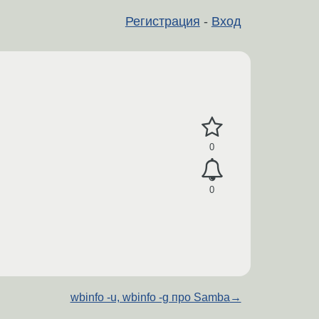
Регистрация
-
Вход
0
0
wbinfo -u, wbinfo -g про Samba
→