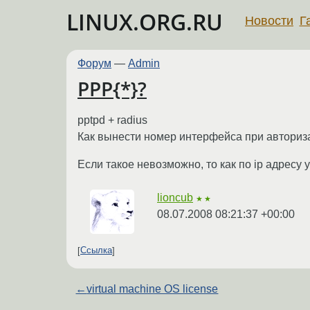
LINUX.ORG.RU
Новости
Г
Форум
—
Admin
PPP{*}?
pptpd + radius
Как вынести номер интерфейса при авторизац
Если такое невозможно, то как по ip адресу 
lioncub
★★
08.07.2008 08:21:37 +00:00
Ссылка
←
virtual machine OS license