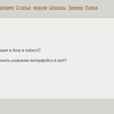
алерея
Статьи
Форум
Опросы
Трекер
Поиск
ии в базу в radacct?
узнать название интерфейса в perl?