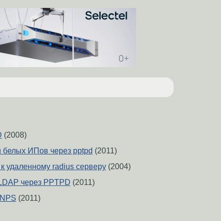
D
(2008)
 белых ИПов через pptpd
(2011)
к удаленному radius серверу
(2004)
 LDAP через PPTPD
(2011)
 NPS
(2011)