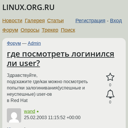
LINUX.ORG.RU
Новости
Галерея
Статьи
Регистрация
-
Вход
Форум
Опросы
Трекер
Поиск
Форум
—
Admin
где посмотреть логинился
ли user?
Здравствуйте,
подскажите где/как можно посмотреть
0
попытки залогинивания(успешные и
неуспешные) user-ов
в Red Hat
0
wand
★
25.02.2003 11:15:52 +00:00