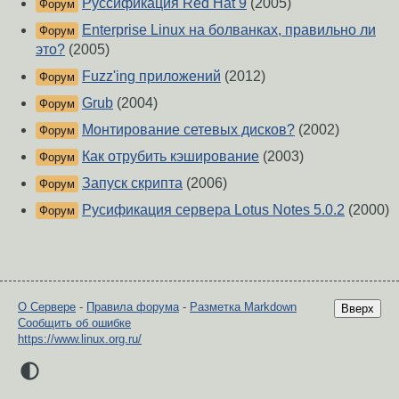
Руссификация Red Hat 9
(2005)
Форум
Enterprise Linux на болванках, правильно ли
Форум
это?
(2005)
Fuzz'ing приложений
(2012)
Форум
Grub
(2004)
Форум
Монтирование сетевых дисков?
(2002)
Форум
Как отрубить кэширование
(2003)
Форум
Запуск скрипта
(2006)
Форум
Русификация сервера Lotus Notes 5.0.2
(2000)
Форум
О Сервере
-
Правила форума
-
Разметка Markdown
Вверх
Сообщить об ошибке
https://www.linux.org.ru/