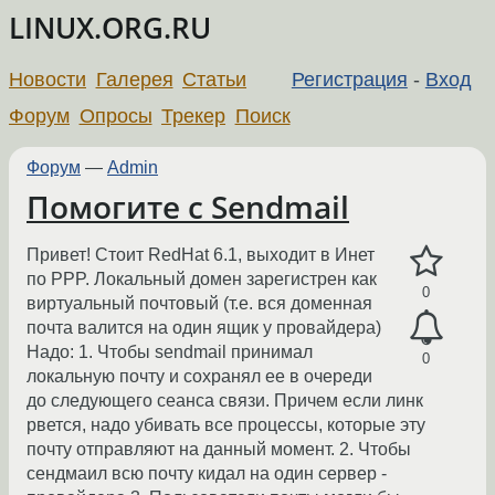
LINUX.ORG.RU
Новости
Галерея
Статьи
Регистрация
-
Вход
Форум
Опросы
Трекер
Поиск
Форум
—
Admin
Помогите с Sendmail
Привет! Стоит RedHat 6.1, выходит в Инет
по PPP. Локальный домен зарегистрен как
0
виртуальный почтовый (т.е. вся доменная
почта валится на один ящик у провайдера)
Надо: 1. Чтобы sendmail принимал
0
локальную почту и сохранял ее в очереди
до следующего сеанса связи. Причем если линк
рвется, надо убивать все процессы, которые эту
почту отправляют на данный момент. 2. Чтобы
сендмаил всю почту кидал на один сервер -