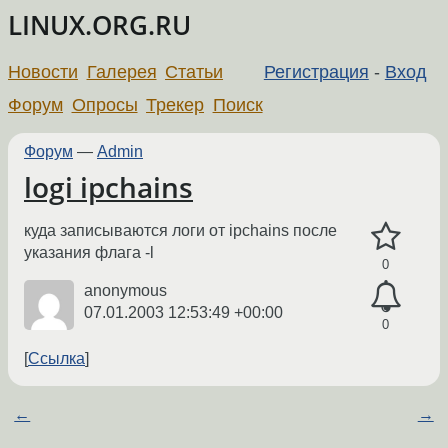
LINUX.ORG.RU
Новости
Галерея
Статьи
Регистрация
-
Вход
Форум
Опросы
Трекер
Поиск
Форум
—
Admin
logi ipchains
куда записываются логи от ipchains после
указания флага -l
0
anonymous
07.01.2003 12:53:49 +00:00
0
Ссылка
←
→