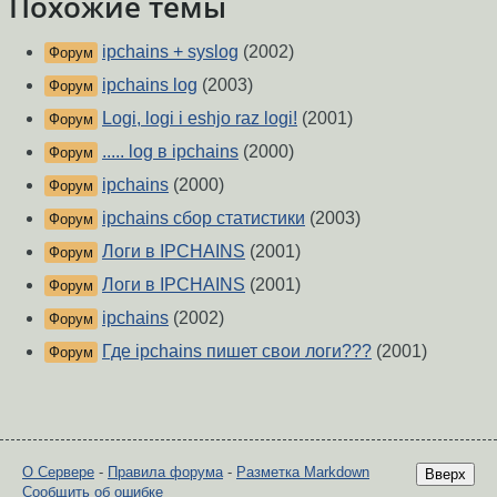
Похожие темы
ipchains + syslog
(2002)
Форум
ipchains log
(2003)
Форум
Logi, logi i eshjo raz logi!
(2001)
Форум
..... log в ipchains
(2000)
Форум
ipchains
(2000)
Форум
ipchains сбор статистики
(2003)
Форум
Логи в IPCHAINS
(2001)
Форум
Логи в IPCHAINS
(2001)
Форум
ipchains
(2002)
Форум
Где ipchains пишет свои логи???
(2001)
Форум
О Сервере
-
Правила форума
-
Разметка Markdown
Вверх
Сообщить об ошибке