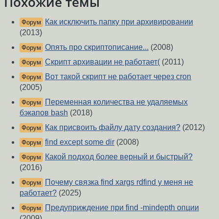
Похожие темы
Как исключить папку при архивировании
Форум
(2013)
Опять про скриптописание...
(2008)
Форум
Скрипт архивации не работает(
(2011)
Форум
Вот такой скрипт не работает через cron
Форум
(2005)
Переменная количества не удаляемых
Форум
бэкапов bash
(2018)
Как присвоить файлу дату создания?
(2012)
Форум
find except some dir
(2008)
Форум
Какой подход более верный и быстрый?
Форум
(2016)
Почему связка find xargs rdfind у меня не
Форум
работает?
(2025)
Предуприждение при find -mindepth опции
Форум
(2009)