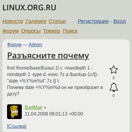
LINUX.ORG.RU
Новости
Галерея
Статьи
Регистрация
-
Вход
Форум
Опросы
Трекер
Поиск
Форум
—
Admin
Разъясните почему
find /home/base/Базы\ 1\ с -maxdepth 1 -
mindepth 1 -type d -exec 7z a /backup-1c/{}-
0
"date +%Y%m%d".7z {} \;
Почему date +%Y%m%d он не приобразет в
дату?
0
BartMan
★
11.04.2008 08:01:13 +00:00
Ссылка