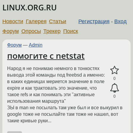
LINUX.ORG.RU
Новости
Галерея
Статьи
Регистрация
-
Вход
Форум
Опросы
Трекер
Поиск
Форум
—
Admin
помогите с netstat
Народ я не понимаю немного в тонкостях
вывода этой команды под freebsd а именно:
0
в каких единицах мериется значение в поле
expire и как трактовать это значение, что
такое refs и как понимать эти "активные
0
использования маршрута"
ЗЫ в man не посылать там уже был и все выкурил в
google тоже не посылайте там тоже не нашел, вот
такие кривые руки...