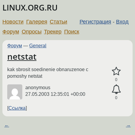
LINUX.ORG.RU
Новости
Галерея
Статьи
Регистрация
-
Вход
Форум
Опросы
Трекер
Поиск
Форум
—
General
netstat
kak sbrosit soedinenie obnaruzenoe c
pomoshy netstat
0
anonymous
27.05.2003 12:35:01 +00:00
0
Ссылка
←
→