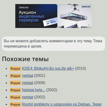
Вы не можете добавлять комментарии в эту тему. Тема
перемещена в архив.
Похожие темы
KDE4: BblkuHyJlo nocJle gtk+
(2010)
Форум
netstat
(2001)
Форум
netstat
(2006)
Форум
Netstat help...
(2002)
Форум
netstat
(2002)
Форум
Reshil problemy s ustanovkoi os Debian. Teper
Форум