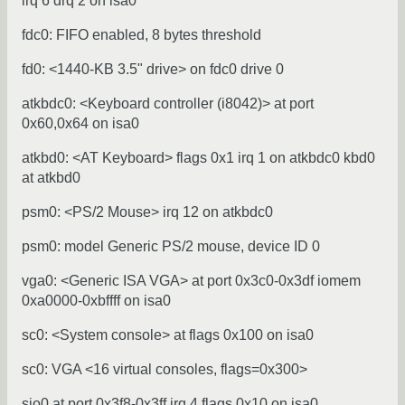
irq 6 drq 2 on isa0
fdc0: FIFO enabled, 8 bytes threshold
fd0: <1440-KB 3.5" drive> on fdc0 drive 0
atkbdc0: <Keyboard controller (i8042)> at port
0x60,0x64 on isa0
atkbd0: <AT Keyboard> flags 0x1 irq 1 on atkbdc0 kbd0
at atkbd0
psm0: <PS/2 Mouse> irq 12 on atkbdc0
psm0: model Generic PS/2 mouse, device ID 0
vga0: <Generic ISA VGA> at port 0x3c0-0x3df iomem
0xa0000-0xbffff on isa0
sc0: <System console> at flags 0x100 on isa0
sc0: VGA <16 virtual consoles, flags=0x300>
sio0 at port 0x3f8-0x3ff irq 4 flags 0x10 on isa0