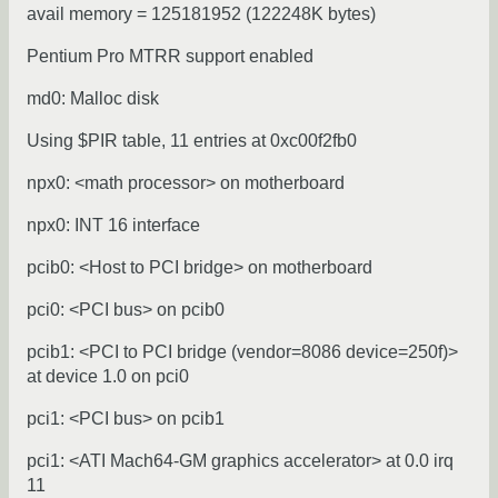
avail memory = 125181952 (122248K bytes)
Pentium Pro MTRR support enabled
md0: Malloc disk
Using $PIR table, 11 entries at 0xc00f2fb0
npx0: <math processor> on motherboard
npx0: INT 16 interface
pcib0: <Host to PCI bridge> on motherboard
pci0: <PCI bus> on pcib0
pcib1: <PCI to PCI bridge (vendor=8086 device=250f)>
at device 1.0 on pci0
pci1: <PCI bus> on pcib1
pci1: <ATI Mach64-GM graphics accelerator> at 0.0 irq
11