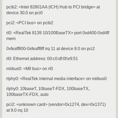
pcib2: <Intel 82801AA (ICH) Hub to PCI bridge> at
device 30.0 on pci0
pci2: <PCI bus> on pcib2
rl0: <RealTek 8139 10/100BaseTX> port 0xd400-0xd4ff
mem
0xfeaff800-0xfeaff8ff irq 11 at device 8.0 on pci2
rl0: Ethernet address: 00:c0:df:0f:e9:51
miibus0: <MII bus> on rl0
rlphy0: <RealTek internal media interface> on miibus0
rlphy0: 10baseT, 10baseT-FDX, 100baseTX,
100baseTX-FDX, auto
pci2: <unknown card> (vendor=0x1274, dev=0x1371)
at 9.0 irq 10