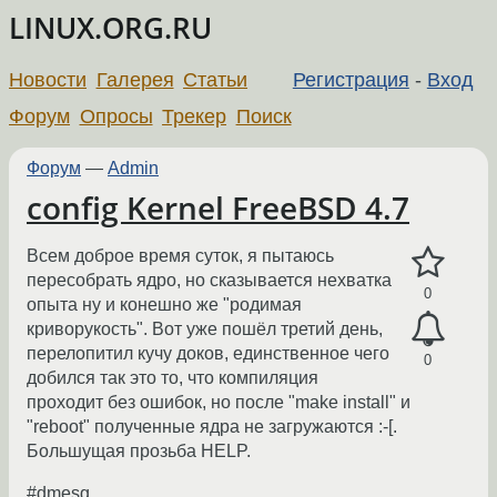
LINUX.ORG.RU
Новости
Галерея
Статьи
Регистрация
-
Вход
Форум
Опросы
Трекер
Поиск
Форум
—
Admin
config Kernel FreeBSD 4.7
Всем доброе время суток, я пытаюсь
пересобрать ядро, но сказывается нехватка
0
опыта ну и конешно же "родимая
криворукость". Вот уже пошёл третий день,
перелопитил кучу доков, единственное чего
0
добился так это то, что компиляция
проходит без ошибок, но после "make install" и
"reboot" полученные ядра не загружаются :-[.
Большущая прозьба HELP.
#dmesg