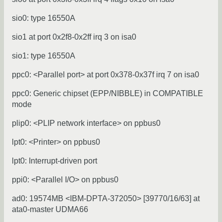
sio0: type 16550A
sio1 at port 0x2f8-0x2ff irq 3 on isa0
sio1: type 16550A
ppc0: <Parallel port> at port 0x378-0x37f irq 7 on isa0
ppc0: Generic chipset (EPP/NIBBLE) in COMPATIBLE
mode
plip0: <PLIP network interface> on ppbus0
lpt0: <Printer> on ppbus0
lpt0: Interrupt-driven port
ppi0: <Parallel I/O> on ppbus0
ad0: 19574MB <IBM-DPTA-372050> [39770/16/63] at
ata0-master UDMA66