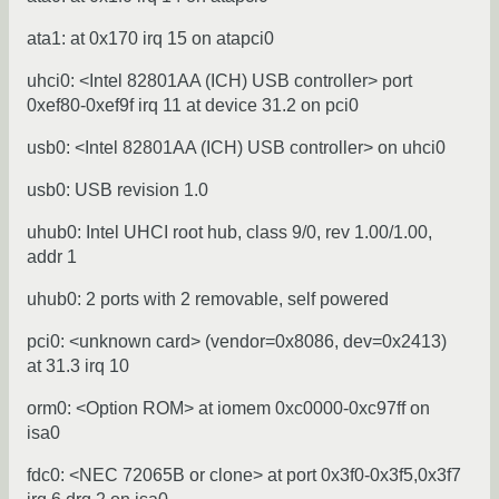
ata1: at 0x170 irq 15 on atapci0
uhci0: <Intel 82801AA (ICH) USB controller> port
0xef80-0xef9f irq 11 at device 31.2 on pci0
usb0: <Intel 82801AA (ICH) USB controller> on uhci0
usb0: USB revision 1.0
uhub0: Intel UHCI root hub, class 9/0, rev 1.00/1.00,
addr 1
uhub0: 2 ports with 2 removable, self powered
pci0: <unknown card> (vendor=0x8086, dev=0x2413)
at 31.3 irq 10
orm0: <Option ROM> at iomem 0xc0000-0xc97ff on
isa0
fdc0: <NEC 72065B or clone> at port 0x3f0-0x3f5,0x3f7