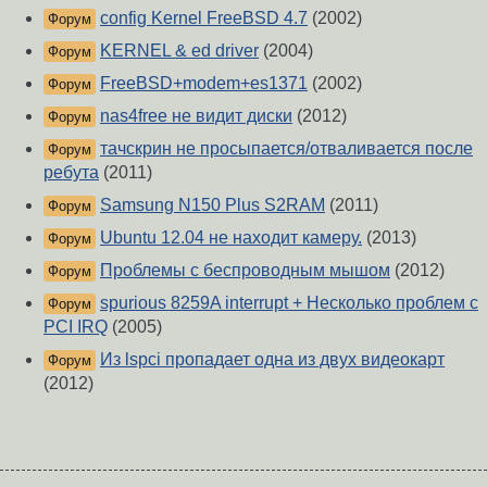
config Kernel FreeBSD 4.7
(2002)
Форум
KERNEL & ed driver
(2004)
Форум
FreeBSD+modem+es1371
(2002)
Форум
nas4free не видит диски
(2012)
Форум
тачскрин не просыпается/отваливается после
Форум
ребута
(2011)
Samsung N150 Plus S2RAM
(2011)
Форум
Ubuntu 12.04 не находит камеру.
(2013)
Форум
Проблемы с беспроводным мышом
(2012)
Форум
spurious 8259A interrupt + Несколько проблем с
Форум
PCI IRQ
(2005)
Из lspci пропадает одна из двух видеокарт
Форум
(2012)