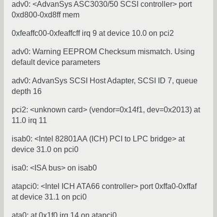
adv0: <AdvanSys ASC3030/50 SCSI controller> port
0xd800-0xd8ff mem
0xfeaffc00-0xfeaffcff irq 9 at device 10.0 on pci2
adv0: Warning EEPROM Checksum mismatch. Using
default device parameters
adv0: AdvanSys SCSI Host Adapter, SCSI ID 7, queue
depth 16
pci2: <unknown card> (vendor=0x14f1, dev=0x2013) at
11.0 irq 11
isab0: <Intel 82801AA (ICH) PCI to LPC bridge> at
device 31.0 on pci0
isa0: <ISA bus> on isab0
atapci0: <Intel ICH ATA66 controller> port 0xffa0-0xffaf
at device 31.1 on pci0
ata0: at 0x1f0 irq 14 on atapci0