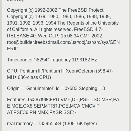
Copyright (c) 1992-2002 The FreeBSD Project.
Copyright (c) 1979, 1980, 1983, 1986, 1988, 1989,
1991, 1992, 1993, 1994 The Regents of the University
of California. All rights reserved. FreeBSD 4.7-
RELEASE #0: Wed Oct 9 15:08:34 GMT 2002
root@builder.freebsdmall.com:/usr/obj/usr/src/sys/GEN
ERIC
Timecounter "i8254" frequency 1193182 Hz
CPU: Pentium III/Pentium III Xeon/Celeron (598.47-
MHz 686-class CPU)
Origin = "GenuineIntel" Id = 0x683 Stepping = 3
Features=0x387f9ff<FPU,VME,DE,PSE,TSC,MSR,PA
E,MCE,CX8,SEP,MTRR,PGE,MCA,CMOV,P
AT,PSE36,PN,MMX,FXSR,SSE>
real memory = 133955584 (130816K bytes)