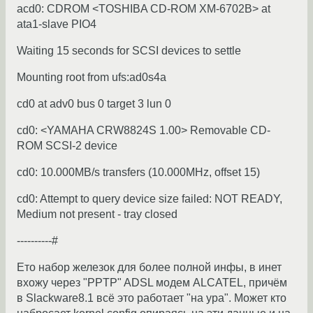
acd0: CDROM <TOSHIBA CD-ROM XM-6702B> at
ata1-slave PIO4
Waiting 15 seconds for SCSI devices to settle
Mounting root from ufs:ad0s4a
cd0 at adv0 bus 0 target 3 lun 0
cd0: <YAMAHA CRW8824S 1.00> Removable CD-
ROM SCSI-2 device
cd0: 10.000MB/s transfers (10.000MHz, offset 15)
cd0: Attempt to query device size failed: NOT READY,
Medium not present - tray closed
----------#
Ето набор железок для более полной инфы, в инет
вхожу через "PPTP" ADSL модем ALCATEL, причём
в Slackware8.1 всё это работает "на ура". Может кто