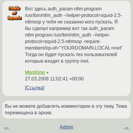
Вот здесь auth_param ntlm program
/usr/bin/ntlm_auth --helper-protocol=squid-2.5-
ntlmssp у тебя не сказанно кого пускать. Я
бы сделал например вот так auth_param
ntlm program /usr/bin/ntlm_auth --helper-
protocol=squid-2.5-ntlmssp -require-
membership-of="YOURDOMAIN.LOCAL+inet"
Тогда он будет пускать тех пользователей
которые входят в группу inet.
Morphine
★
27.03.2008 11:02:41 +00:00
Ссылка
Вы не можете добавлять комментарии в эту тему. Тема
перемещена в архив.
←
Admin
→