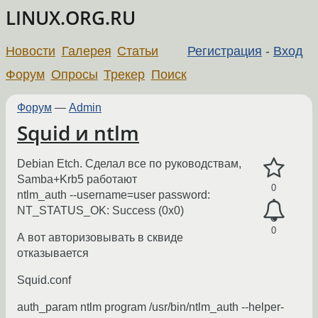
LINUX.ORG.RU
Новости
Галерея
Статьи
Регистрация
-
Вход
Форум
Опросы
Трекер
Поиск
Форум
—
Admin
Squid и ntlm
Debian Etch. Сделал все по руководствам,
Samba+Krb5 работают
0
ntlm_auth --username=user password:
NT_STATUS_OK: Success (0x0)
0
А вот авторизовывать в сквиде
отказывается
Squid.conf
auth_param ntlm program /usr/bin/ntlm_auth --helper-