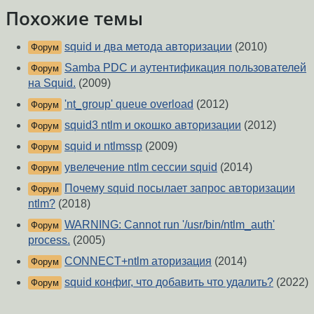
Похожие темы
squid и два метода авторизации
(2010)
Форум
Samba PDC и аутентификация пользователей
Форум
на Squid.
(2009)
'nt_group' queue overload
(2012)
Форум
squid3 ntlm и окошко авторизации
(2012)
Форум
squid и ntlmssp
(2009)
Форум
увелечение ntlm сессии squid
(2014)
Форум
Почему squid посылает запрос авторизации
Форум
ntlm?
(2018)
WARNING: Cannot run '/usr/bin/ntlm_auth'
Форум
process.
(2005)
CONNECT+ntlm аторизация
(2014)
Форум
squid конфиг, что добавить что удалить?
(2022)
Форум