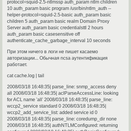
protocol=squid-2.5-ntlmssp auth_param ntlm children
10 auth_param basic program /usr/bin/ntlm_auth --
helper-protocol=squid-2.5-basic auth_param basic
children 5 auth_param basic realm Domain Proxy
Server auth_param basic credentialsttl 2 hours
auth_param basic casesensitive off
authenticate_cache_garbage_interval 10 seconds
При этом ничего в логи не пишет касаемо
авторизации... Обычная ncsa аутентификация
работает.
cat cache.log | tail
2008/03/18 16:48:35| parse_line: snmp_access deny
all 2008/03/18 16:48:35| aclParseAccessLine: looking
for ACL name 'all' 2008/03/18 16:48:35| parse_line:
wccp2_service standard 0 2008/03/18 16:48:35|
wccp2_add_service_list: added service id 0
2008/03/18 16:48:35| parse_line: coredump_dir none
2008/03/18 16:48:35| authNTLMConfigured: returning