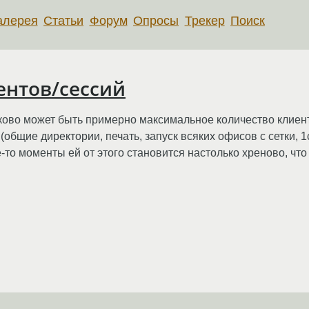
алерея
Статьи
Форум
Опросы
Трекер
Поиск
ентов/сессий
аково может быть примерно максимальное количество клиен
бщие директории, печать, запуск всяких офисов с сетки, 1с 
е-то моменты ей от этого становится настолько хреново, что