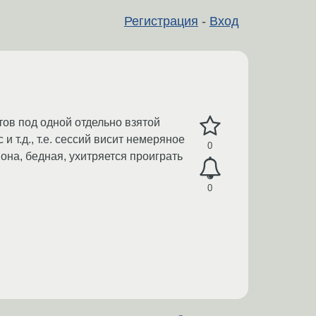
Регистрация
-
Вход
тов под одной отдельно взятой
и т.д., т.е. сессий висит немеряное
0
 она, бедная, ухитряется проиграть
0