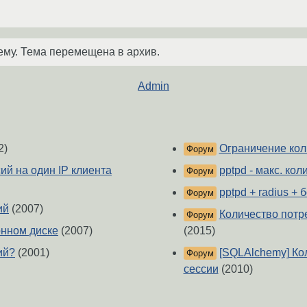
ему. Тема перемещена в архив.
Admin
2)
Ограничение кол
Форум
ий на один IP клиента
pptpd - макс. ко
Форум
pptpd + radius +
Форум
ий
(2007)
Количество потр
Форум
онном диске
(2007)
(2015)
ий?
(2001)
[SQLAlchemy] Ко
Форум
сессии
(2010)