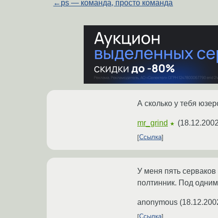
←
ps — команда, просто команда
А сколько у тебя юзе
mr_grind
(
18.12.2002
★
Ссылка
У меня пять серваков
полтинник. Под одним
anonymous
(
18.12.200
Ссылка