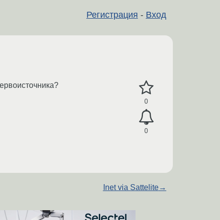
Регистрация
-
Вход
первоисточника?
0
0
Inet via Sattelite
→