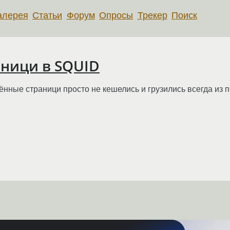
алерея
Статьи
Форум
Опросы
Трекер
Поиск
аници в SQUID
ённые страници просто не кешелись и грузились всегда из 