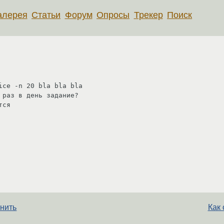
алерея
Статьи
Форум
Опросы
Трекер
Поиск
ce -n 20 bla bla bla

раз в день задание?

лнить
Как 