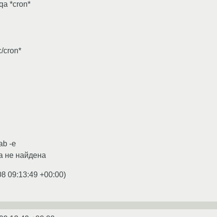
qa *cron*
c/cron*
:
ab -e
да не найдена
08 09:13:49 +00:00
)