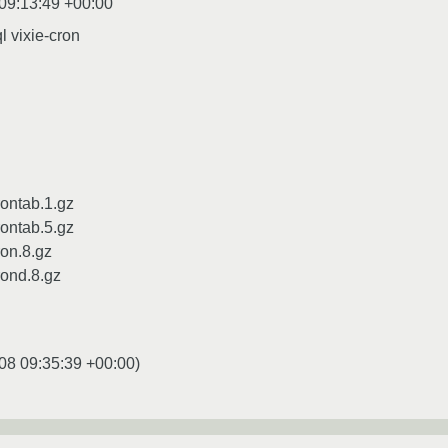
09:13:49 +00:00
l vixie-cron
ontab.1.gz
ontab.5.gz
on.8.gz
rond.8.gz
08 09:35:39 +00:00
)