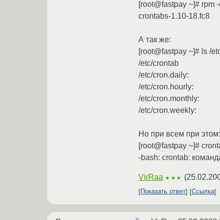
[root@fastpay ~]# rpm -
crontabs-1.10-18.fc8
А так же:
[root@fastpay ~]# ls /et
/etc/crontab
/etc/cron.daily:
/etc/cron.hourly:
/etc/cron.monthly:
/etc/cron.weekly:
Но при всем при этом
[root@fastpay ~]# cront
-bash: crontab: коман
VirRaa
(
25.02.20
★★★
Показать ответ
Ссылка