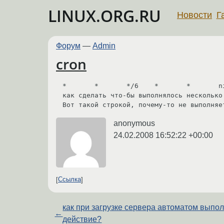
LINUX.ORG.RU
Новости
Г
Форум
—
Admin
cron
*       *       */6    *       *       ni
как сделать что-бы выполнялось несколько 
anonymous
24.02.2008 16:52:22 +00:00
Ссылка
как при загрузке сервера автоматом выпо
←
действие?