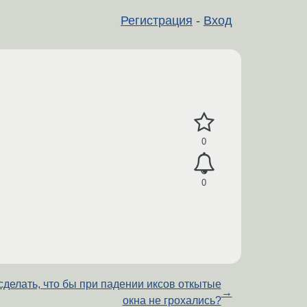
Регистрация
-
Вход
0
0
сделать, что бы при падении иксов откытые
→
окна не грохались?