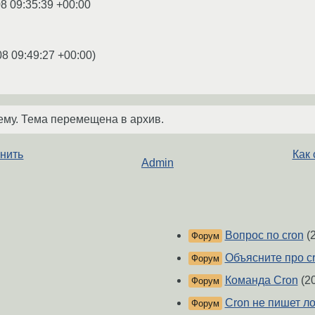
8 09:35:39 +00:00
08 09:49:27 +00:00
)
ему. Тема перемещена в архив.
лнить
Как 
Admin
Вопрос по cron
(
Форум
Объясните про cr
Форум
Команда Cron
(2
Форум
Cron не пишет ло
Форум