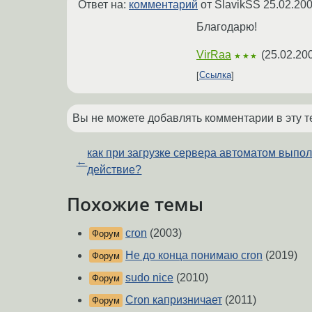
Ответ на:
комментарий
от SlavikSS
25.02.200
Благодарю!
VirRaa
(
25.02.20
★★★
Ссылка
Вы не можете добавлять комментарии в эту т
как при загрузке сервера автоматом выпо
←
действие?
Похожие темы
cron
(2003)
Форум
Не до конца понимаю cron
(2019)
Форум
sudo nice
(2010)
Форум
Cron капризничает
(2011)
Форум