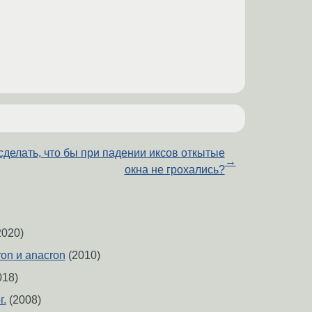
сделать, что бы при падении иксов откытые
→
окна не грохались?
2020)
on и anacron
(2010)
018)
г.
(2008)