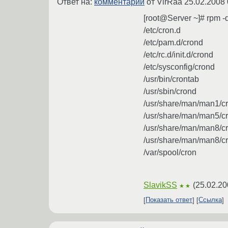
Ответ на:
комментарий
от VirRaa
25.02.2008 
[root@Server ~]# rpm -q
/etc/cron.d
/etc/pam.d/crond
/etc/rc.d/init.d/crond
/etc/sysconfig/crond
/usr/bin/crontab
/usr/sbin/crond
/usr/share/man/man1/cr
/usr/share/man/man5/cr
/usr/share/man/man8/cr
/usr/share/man/man8/c
/var/spool/cron
SlavikSS
(
25.02.20
★★
Показать ответ
Ссылка