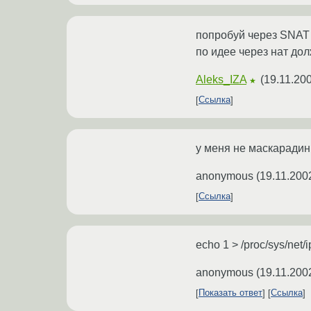
попробуй через SNAT 
по идее через нат до
Aleks_IZA
(
19.11.20
★
Ссылка
у меня не маскарадинг
anonymous
(
19.11.200
Ссылка
echo 1 > /proc/sys/net/
anonymous
(
19.11.200
Показать ответ
Ссылка