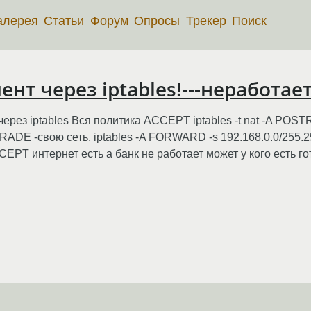
алерея
Статьи
Форум
Опросы
Трекер
Поиск
нт через iptables!---неработае
через iptables Вся политика ACCEPT iptables -t nat -A POS
RADE -свою сеть, iptables -A FORWARD -s 192.168.0.0/255.25
CEPT интернет есть а банк не работает может у кого есть 