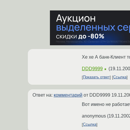
Хе хе А банк-Клиент т
DDD9999
(
19.11.200
★
Показать ответ
Ссылка
Ответ на:
комментарий
от DDD9999
19.11.20
Вот имено не работает
anonymous
(
19.11.200
Ссылка