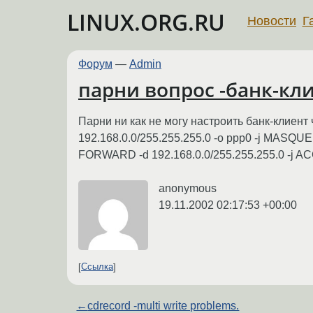
LINUX.ORG.RU
Новости
Г
Форум
—
Admin
парни вопрос -банк-клие
Парни ни как не могу настроить банк-клиент 
192.168.0.0/255.255.255.0 -o ppp0 -j MASQUE
FORWARD -d 192.168.0.0/255.255.255.0 -j AC
anonymous
19.11.2002 02:17:53 +00:00
Ссылка
←
cdrecord -multi write problems.