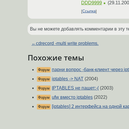
DDD9999
(
29.11.200
★
Ссылка
Вы не можете добавлять комментарии в эту т
←
cdrecord -multi write problems.
Похожие темы
парни вопрос -банк-клиент через ipt
Форум
iptables -> NAT
(2004)
Форум
IPTABLES не пашет:-(
(2003)
Форум
ufw вместо iptables
(2022)
Форум
[iptables] 2 интерфейса на одной ка
Форум