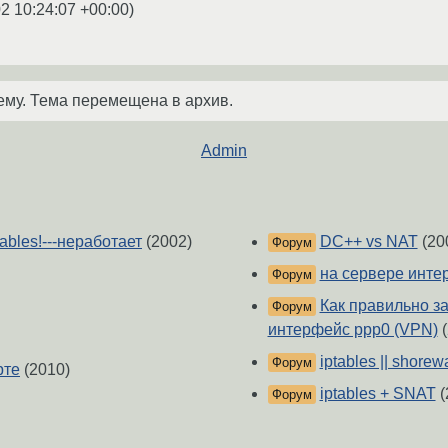
2 10:24:07 +00:00
)
ему. Тема перемещена в архив.
Admin
ables!---неработает
(2002)
DC++ vs NAT
(20
Форум
на сервере интер
Форум
Как правильно за
Форум
интерфейс ppp0 (VPN)
(
iptables || shorewa
Форум
рте
(2010)
iptables + SNAT
(
Форум