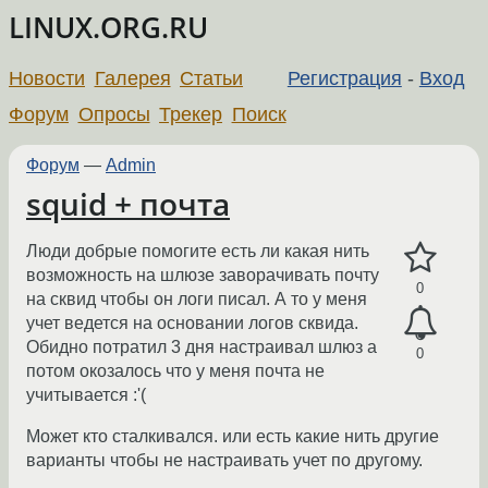
LINUX.ORG.RU
Новости
Галерея
Статьи
Регистрация
-
Вход
Форум
Опросы
Трекер
Поиск
Форум
—
Admin
squid + почта
Люди добрые помогите есть ли какая нить
возможность на шлюзе заворачивать почту
0
на сквид чтобы он логи писал. А то у меня
учет ведется на основании логов сквида.
Обидно потратил 3 дня настраивал шлюз а
0
потом окозалось что у меня почта не
учитывается :'(
Может кто сталкивался. или есть какие нить другие
варианты чтобы не настраивать учет по другому.