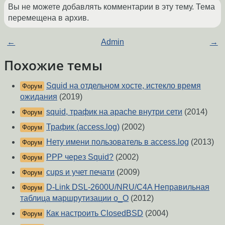
Вы не можете добавлять комментарии в эту тему. Тема
перемещена в архив.
←
Admin
→
Похожие темы
Squid на отдельном хосте, истекло время
Форум
ожидания
(2019)
squid, трафик на apache внутри сети
(2014)
Форум
Трафик (access.log)
(2002)
Форум
Нету имени пользователь в access.log
(2013)
Форум
PPP через Squid?
(2002)
Форум
cups и учет печати
(2009)
Форум
D-Link DSL-2600U/NRU/C4A Неправильная
Форум
таблица маршрутизации о_О
(2012)
Как настроить ClosedBSD
(2004)
Форум