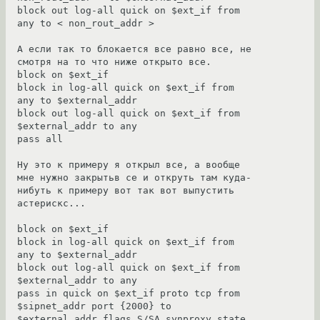
block out log-all quick on $ext_if from 
any to < non_rout_addr >

А если так то блокается все равно все, не 
смотря на то что ниже открыто все.

block on $ext_if

block in log-all quick on $ext_if from 
any to $external_addr

block out log-all quick on $ext_if from 
$external_addr to any

pass all

Ну это к примеру я открыл все, а вообще 
мне нужно закрытьв се и откруть там куда-
нибуть к примеру вот так вот выпустить 
астерискс...

block on $ext_if

block in log-all quick on $ext_if from 
any to $external_addr

block out log-all quick on $ext_if from 
$external_addr to any

pass in quick on $ext_if proto tcp from 
$sipnet_addr port {2000} to 
$external_addr flags S/SA synproxy state
