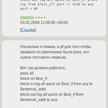
tcp from $(ext_if) port != 3128 to any 
port = 80
phoenix
★★★★
03.02.2008 11:08:06 +00:00
Ссылка
Насколько я помню, в pf для того чтобы
правило по умолчанию было pass, его
нужно поставить первым.
Вот так должно работать:
pass all
block on $ext_if
block in log-all quick on $ext_if from any to
$external_addr
block out log-all quick on $ext_if from
$external_addr to any