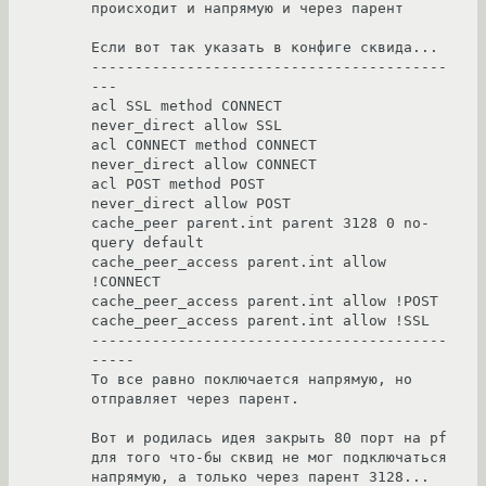
происходит и напрямую и через парент

Если вот так указать в конфиге сквида...

-----------------------------------------
---

acl SSL method CONNECT

never_direct allow SSL

acl CONNECT method CONNECT

never_direct allow CONNECT

acl POST method POST

never_direct allow POST

cache_peer parent.int parent 3128 0 no-
query default

cache_peer_access parent.int allow 
!CONNECT

cache_peer_access parent.int allow !POST

cache_peer_access parent.int allow !SSL

-----------------------------------------
-----

То все равно поключается напрямую, но 
отправляет через парент.

Вот и родилась идея закрыть 80 порт на pf 
для того что-бы сквид не мог подключаться 
напрямую, а только через парент 3128...
