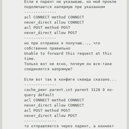
Если я парент не указываю, но мой прокли 
подключается напярмую при указанном

--------------

acl CONNECT method CONNECT

never_direct allow CONNECT

acl POST method POST

never_direct allow POST

--------------

но при отправке я получаю..., что 
собственно правильно

Unable to forward this request at this 
time.

Только вот не ясно, почеум он все-таки 
соединяется напрямую?

Если вот так в конфиге сквида сказано...

--------------

cache_peer parent.int parent 3128 0 no-
query default

acl CONNECT method CONNECT

never_direct allow CONNECT

acl POST method POST

never_direct allow POST

--------------

то отправляется через парент, а коннект 