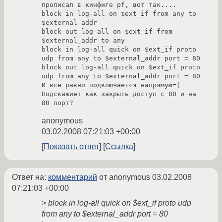
прописал в кинфиге pf, вот так....

block in log-all on $ext_if from any to 
$external_addr

block out log-all on $ext_if from 
$external_addr to any

block in log-all quick on $ext_if proto 
udp from any to $external_addr port = 80

block out log-all quick on $ext_if proto 
udp from any to $external_addr port = 80

И все равно подключается напрямую=(

Подскажиет как закрыть доступ с 80 и на 
80 порт?
anonymous
03.02.2008 07:21:03 +00:00
Показать ответ
Ссылка
Ответ на:
комментарий
от anonymous
03.02.2008
07:21:03 +00:00
> block in log-all quick on $ext_if proto udp
from any to $external_addr port = 80