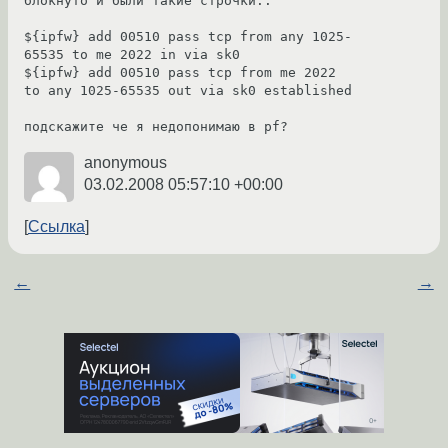
блокнуто и были такие строчки..

${ipfw} add 00510 pass tcp from any 1025-
65535 to me 2022 in via sk0

${ipfw} add 00510 pass tcp from me 2022 
to any 1025-65535 out via sk0 established

подскажите че я недопонимаю в pf?
anonymous
03.02.2008 05:57:10 +00:00
Ссылка
←
→