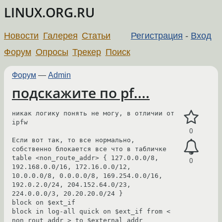
LINUX.ORG.RU
Новости
Галерея
Статьи
Регистрация
-
Вход
Форум
Опросы
Трекер
Поиск
Форум
—
Admin
подскажите по pf....
никак логику понять не могу, в отличии от 
ipfw

0
Если вот так, то все нормально, 
собственно блокается все что в табличке

table <non_route_addr> { 127.0.0.0/8, 
0
192.168.0.0/16, 172.16.0.0/12, 
10.0.0.0/8, 0.0.0.0/8, 169.254.0.0/16, 
192.0.2.0/24, 204.152.64.0/23, 
224.0.0.0/3, 20.20.20.0/24 }

block on $ext_if

block in log-all quick on $ext_if from < 
non_rout_addr > to $external_addr
