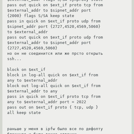
pass out quick on $ext_if proto tcp from 
$external_addr to $sipnet_addr port 
{2000} flags S/SA keep state

pass in quick on $ext_if proto udp from 
$sipnet_addr port {2727,4520,4569,5060} 
to $external_addr

pass out quick on $ext_if proto udp from 
$external_addr to $sipnet_addr port 
{2727,4520,4569,5060}

но он не соединится или же прсто открыть 
ssh...

block on $ext_if

block in log-all quick on $ext_if from 
any to $external_addr

block out log-all quick on $ext_if from 
$external_addr to any

pass in quick on $ext_if proto tcp from 
any to $external_addr port = 2022

pass out on $ext_if proto { tcp, udp } 
all keep state

раньше у меня в ipfw было все по дефолту 