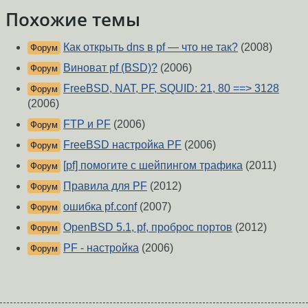
Похожие темы
Как открыть dns в pf — что не так?
(2008)
Форум
Виноват pf (BSD)?
(2006)
Форум
FreeBSD, NAT, PF, SQUID: 21, 80 ==> 3128
Форум
(2006)
FTP и PF
(2006)
Форум
FreeBSD настройка PF
(2006)
Форум
[pf] помогите с шейпингом трафика
(2011)
Форум
Правила для PF
(2012)
Форум
ошибка pf.conf
(2007)
Форум
OpenBSD 5.1, pf, проброс портов
(2012)
Форум
PF - настройка
(2006)
Форум