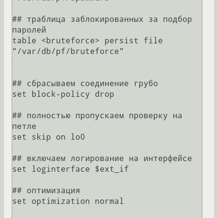
## траблица заблокированных за подбор 
паролей 

table <bruteforce> persist file 
"/var/db/pf/bruteforce" 

## сбрасываем соединение грубо

set block-policy drop

## полностью пропускаем проверку на 
петле 

set skip on lo0

## включаем логирование на интерфейсе

set loginterface $ext_if 

## оптимизация

set optimization normal
