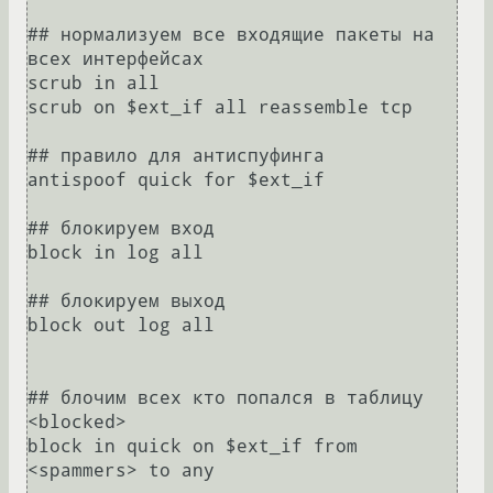
## нормализуем все входящие пакеты на 
всех интерфейсах

scrub in all

scrub on $ext_if all reassemble tcp

## правило для антиспуфинга

antispoof quick for $ext_if

## блокируем вход

block in log all

## блокируем выход

block out log all

## блочим всех кто попался в таблицу 
<blocked>

block in quick on $ext_if from 
<spammers> to any
