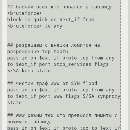
## блочим всех кто попался в таблицу 
<bruteforce>

block in quick on $ext_if from 
<bruteforce> to any

## разрешаем с внешки ломится на 
разрешенные tcp порты

pass in on $ext_if proto tcp from any 
to $ext_if port $tcp_services flags 
S/SA keep state

## чистим траф www от SYN flood

pass in on $ext_if proto tcp from any 
to $ext_if port www flags S/SA synproxy 
state

## www режим тех кто превысил лимиты и 
ложим в таблицу 

pass in on $ext_if proto tcp to $ext_if 