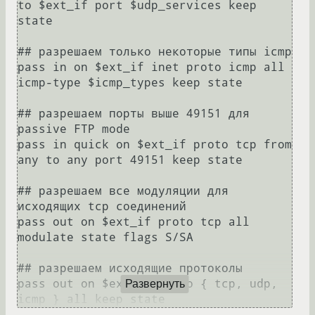
to $ext_if port $udp_services keep 
state

## разрешаем только некоторые типы icmp

pass in on $ext_if inet proto icmp all 
icmp-type $icmp_types keep state

## разрешаем порты выше 49151 для 
passive FTP mode

pass in quick on $ext_if proto tcp from 
any to any port 49151 keep state

## разрешаем все модуляции для 
исходящих tcp соединений 

pass out on $ext_if proto tcp all 
modulate state flags S/SA

## разрешаем исходящие протоколы

pass out on $ext_if proto { tcp, udp, 
Развернуть
icmp } all keep state