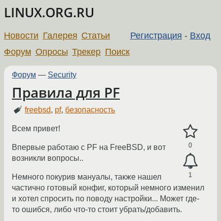
LINUX.ORG.RU
Новости
Галерея
Статьи
Регистрация
-
Вход
Форум
Опросы
Трекер
Поиск
Форум
—
Security
Правила для PF
freebsd
,
pf
,
безопасность
Всем привет!
0
Впервые работаю с PF на FreeBSD, и вот
возникли вопросы..
1
Немного покурив мануалы, также нашел
частично готовый конфиг, который немного изменил
и хотел спросить по поводу настройки... Может где-
то ошибся, либо что-то стоит убрать/добавить.