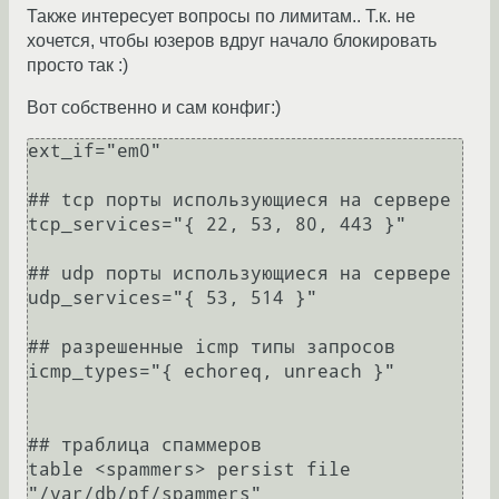
Также интересует вопросы по лимитам.. Т.к. не
хочется, чтобы юзеров вдруг начало блокировать
просто так :)
Вот собственно и сам конфиг:)
ext_if="em0"

## tcp порты использующиеся на сервере

tcp_services="{ 22, 53, 80, 443 }"

## udp порты использующиеся на сервере

udp_services="{ 53, 514 }"

## разрешенные icmp типы запросов

icmp_types="{ echoreq, unreach }"

## траблица спаммеров

table <spammers> persist file 
"/var/db/pf/spammers" 
