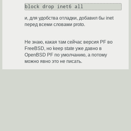
block drop inet6 all
и, для удобства отладки, добавил бы inet
перед всеми словами proto.
Не знаю, какая там сейчас версия PF во
FreeBSD, но keep state уже давно в
OpenBSD PF по умолчанию, а потому
можно явно это не писать.
cryptos
30.09.2012 23:10:23 +00:00
Показать ответ
Ссылка
Ответ на:
комментарий
от cryptos
30.09.2012 23:10:23
+00:00
Вот у меня появилась проблема, что при
включении PF, когда подключаюсь по 80