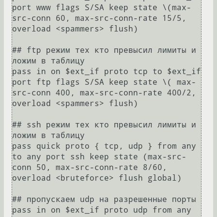
port www flags S/SA keep state \(max-
src-conn 60, max-src-conn-rate 15/5, 
overload <spammers> flush)

## ftp режим тех кто превысил лимиты и 
ложим в таблицу

pass in on $ext_if proto tcp to $ext_if 
port ftp flags S/SA keep state \( max-
src-conn 400, max-src-conn-rate 400/2, 
overload <spammers> flush)

## ssh режим тех кто превысил лимиты и 
ложим в таблицу

pass quick proto { tcp, udp } from any 
to any port ssh keep state (max-src-
conn 50, max-src-conn-rate 8/60, 
overload <bruteforce> flush global)

## пропускаем udp на разрешенные порты

pass in on $ext_if proto udp from any 