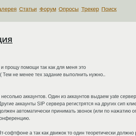
алерея
Статьи
Форум
Опросы
Трекер
Поиск
ция
 и прощу помощи так как для меня это
( Тем не менее тех задание выполнить нужно..
 несолько аккаунтов. Один из аккаунтов выдаем yate сервер
Другие аккаунты SIP сервера регистрятся на других сип клие
 должен автоматически принимать звонок (или по нажатию
 конференцию.
-софтфоне а так как движок то один теоретически должно р