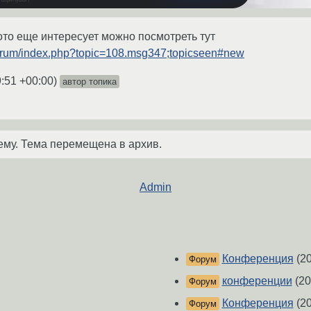
гото еще интересует можно посмотреть тут
/forum/index.php?topic=108.msg347;topicseen#new
9:51 +00:00
)
автор топика
ему. Тема перемещена в архив.
Admin
Конференция
(20
Форум
конференции
(20
Форум
Конференция
(20
Форум