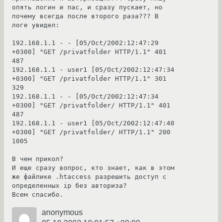
опять логин и пас, и сразу пускает, но 
почему всегда после второго раза??? В 
логе увидел:

192.168.1.1 - - [05/Oct/2002:12:47:29 
+0300] "GET /privatfolder HTTP/1.1" 401 
487

192.168.1.1 - user1 [05/Oct/2002:12:47:34 
+0300] "GET /privatfolder HTTP/1.1" 301 
329

192.168.1.1 - - [05/Oct/2002:12:47:34 
+0300] "GET /privatfolder/ HTTP/1.1" 401 
487

192.168.1.1 - user1 [05/Oct/2002:12:47:40 
+0300] "GET /privatfolder/ HTTP/1.1" 200 
1005

В чем прикол? 

И еще сразу вопрос, кто знает, как в этом 
же файлике .htaccess разрешить доступ с 
определенных ip без авториза?

Всем спасибо.
anonymous