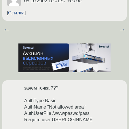
05.10.2002 10:01:57 +00:00
Ссылка
←
→
зачем точка ???
AuthType Basic
AuthName "Not allowed area"
AuthUserFile /www/paswd/pass
Require user USERLOGINNAME