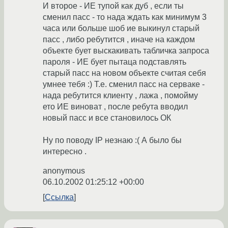
И второе - ИЕ тупой как дуб , если ты
сменил пасс - то нада ждать как минимум 3
часа или больше шоб ие выкинул старый
пасс , либо ребутится , иначе на каждом
объекте бует выскакивать табличка запроса
пароля - ИЕ бует пытаца подставлять
старый пасс на новом объекте считая себя
умнее тебя :) Т.е. сменил пасс на серваке -
нада ребутится клиенту , лажа , помойму
ето ИЕ виноват , после ребута вводил
новый пасс и все становилось ОК
Ну по поводу IP незнаю :( А было бы
интересно .
anonymous
06.10.2002 01:25:12 +00:00
Ссылка