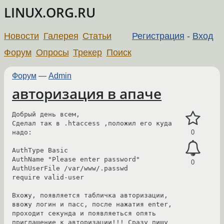
LINUX.ORG.RU
Новости
Галерея
Статьи
Регистрация
-
Вход
Форум
Опросы
Трекер
Поиск
Форум
—
Admin
авторизация в апаче
Добрый день всем,

Сделал так в .htaccess ,положил его куда 
надо:

0
AuthType Basic

AuthName "Please enter password"

0
AuthUserFile /var/www/.passwd

require valid-user

Вхожу, появляется табличка авторизации, 
ввожу логин и пасс, после нажатия enter, 
проходит секунда и появляеться опять 
приглашение к авторизации!!! Сразу пишу 