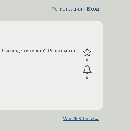
Регистрация
-
Вход
бы был виден из инета? Реальный ip
0
0
Win 2k & Linux
→