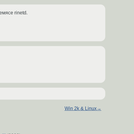
мясе rinetd.
Win 2k & Linux
→