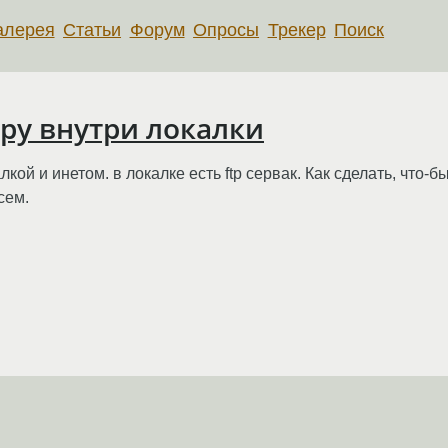
алерея
Статьи
Форум
Опросы
Трекер
Поиск
еру внутри локалки
кой и инетом. в локалке есть ftp сервак. Как сделать, что-
сем.