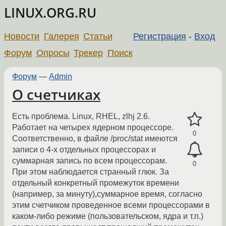
LINUX.ORG.RU
Новости
Галерея
Статьи
Регистрация
-
Вход
Форум
Опросы
Трекер
Поиск
Форум
—
Admin
О счетчиках
Есть проблема. Linux, RHEL, zlhj 2.6.
Работает на четырех ядерном процессоре.
0
Соответственно, в файле /proc/stat имеются
записи о 4-x отдельных процессорах и
суммарная запись по всем процессорам.
0
При этом наблюдается странный глюк. За
отдельный конкретный промежуток времени
(например, за минуту),суммарное время, согласно
этим счетчиком проведенное всеми процессорами в
каком-либо режиме (пользовательском, ядра и т.п.)