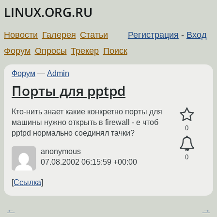
LINUX.ORG.RU
Новости
Галерея
Статьи
Регистрация
-
Вход
Форум
Опросы
Трекер
Поиск
Форум
—
Admin
Порты для pptpd
Кто-нить знает какие конкретно порты для
машины нужно открыть в firewall - е чтоб
0
pptpd нормально соединял тачки?
anonymous
0
07.08.2002 06:15:59 +00:00
Ссылка
←
→